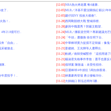
[12-05]
NBA熱火烤老鷹 奪4連勝..
了..
[12-05]
MLB／洋基不愛沒關係紅雀以1年80
[12-05]
建仔回NY 投效大都會?..
火熱！..
[11-28]
西岡剛競標大戰 雙城得標..
[11-28]
參與中職選秀？郭嚴文觀望..
21.8億可行..
[11-24]
MLB／挪薪資空間？專家建議光芒換
[11-24]
「牛頭」遭撤換 徐生明下台..
奔「自由」..
[11-24]
中華棒球實力捉摸不定韓媒：像鬼一
采被搶走..
[11-21]
姜建銘、王光輝等人遭釋出..
[11-21]
軟網／南韓突喊暫停 「這招用過了啦
[11-21]
楊淑君失格事件李敖：選手也要反省
隊..
[11-16]
假球案 陳致遠：未受性招待..
[11-16]
亞運棒球/4牛抓狂 5局扣倒香港..
年度投手！..
[11-12]
林書豪再登場 勇士慘輸30分..
[11-12]
大師鐵口 郭泓志明年5勝..
究及CCTV5台有獎競賽參考，會員須留意所在地區相關法律，在任何情況下引致觸
served