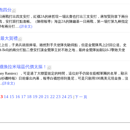
跑四分
日兩戰打出四支安打，紅襪2A的林哲瑄一場比賽也打出三支安打，蔣智賢則拿下兩分
戰，安打跟打點進帳。（陳楷報導）海盜2A的陳鏞基一日兩戰，第一場打第九棒指定
分打.....
(詳全文)
頭最大賀禮
ter)第一天上任，子弟兵就很捧場。雖然對手天使隊先馳得點，但是金鶯隊馬上討回公道。史
(Josh Bell)的兩分打點二壘安打讓金鶯隊立於不敗之地，最終金鶯隊如願以6-3擊敗天使
白襪換拉米瑞茲代價太摳！
ny Ramirez），可是過了大聯盟規定的時間，這位好手仍留在藍帽軍團的名單，顯示
杉磯時報》日前爆出內幕，報導白襪想得到曼尼，可是只願用100萬美元現金換，沒
.
(詳全文)
13
14
15
16
17
18
19
20
21
22
23
24
25
|
下 一 頁