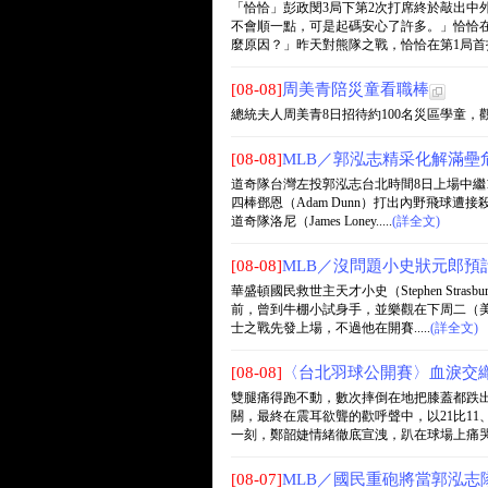
「恰恰」彭政閔3局下第2次打席終於敲出中
不會順一點，可是起碼安心了許多。」恰恰
麼原因？」昨天對熊隊之戰，恰恰在第1局首打席
[08-08]
周美青陪災童看職棒
總統夫人周美青8日招待約100名災區學童，觀賞
[08-08]
MLB／郭泓志精采化解滿壘危
道奇隊台灣左投郭泓志台北時間8日上場中繼
四棒鄧恩（Adam Dunn）打出內野飛球遭
道奇隊洛尼（James Loney.....
(詳全文)
[08-08]
MLB／沒問題小史狀元郎預
華盛頓國民救世主天才小史（Stephen St
前，曾到牛棚小試身手，並樂觀在下周二（美
士之戰先發上場，不過他在開賽.....
(詳全文)
[08-08]
〈台北羽球公開賽〉血淚交
雙腿痛得跑不動，數次摔倒在地把膝蓋都跌
關，最終在震耳欲聾的歡呼聲中，以21比11
一刻，鄭韶婕情緒徹底宣洩，趴在球場上痛哭失.
[08-07]
MLB／國民重砲將當郭泓志