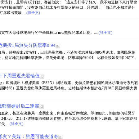
外野安打，且帶有1分打點。賽後他說：「這支安打等了好久，我不知道接下來打擊會
在安打摃龜期間，沒有為自己找太多打擊熄火的藉口，只強調：「自己也不知道是什
敲出雙殺.....
(詳全文)
在天母棒球場舉行的中華職棒La new熊與兄弟象比賽。.....
(詳全文)
機投1局無失分防禦率0.94
1局，雖被敲出2支安打，出現滿壘危機，不過郭泓志連飆3個95哩速球，讓國民隊第
接殺，精采地瓦解國民隊攻勢，沒失分退場，防禦率降到0.94。此戰最後延長到10局下，
計下周重返先發輪值
rasburg）即將復出！根據美國《ESPN》網站透露，史特拉斯堡在國民與洛杉磯道奇系列戰
國時間）重返先發出戰佛羅里達馬林魚。史特拉斯堡本預計在7月28日與亞特蘭大勇
織鄭韶婕封后二連霸
出血來，甚至在決勝局一度哭出來，向主審喊暫停擦淚。即便如此，鄭韶婕仍咬緊牙
、24比26、21比17逆轉擊敗韓國裴昇熙，在台北羽球公開賽奪下2連霸。拿下冠軍點那
....
(詳全文)
隊友？美媒：鄧恩可能去道奇