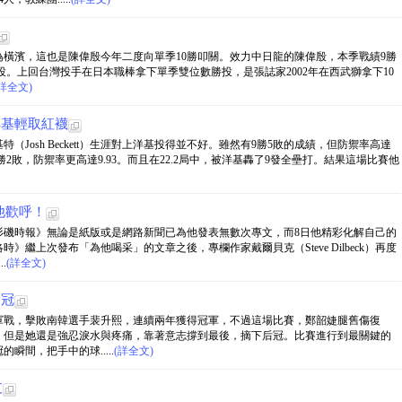
橫濱，這也是陳偉殷今年二度向單季10勝叩關。效力中日龍的陳偉殷，本季戰績9勝
勝投。上回台灣投手在日本職棒拿下單季雙位數勝投，是張誌家2002年在西武獅拿下10
(詳全文)
洋基輕取紅襪
Josh Beckett）生涯對上洋基投得並不好。雖然有9勝5敗的成績，但防禦率高達
勝2敗，防禦率更高達9.93。而且在22.2局中，被洋基轟了9發全壘打。結果這場比賽他
他歡呼！
杉磯時報》無論是紙版或是網路新聞已為他發表無數次專文，而8日他精彩化解自己的
繼上次發布「為他喝采」的文章之後，專欄作家戴爾貝克（Steve Dilbeck）再度
.
(詳全文)
奪冠
軍戰，擊敗南韓選手裴升熙，連續兩年獲得冠軍，不過這場比賽，鄭韶婕腿舊傷復
，但是她還是強忍淚水與疼痛，靠著意志撐到最後，摘下后冠。比賽進行到最關鍵的
間，把手中的球.....
(詳全文)
支