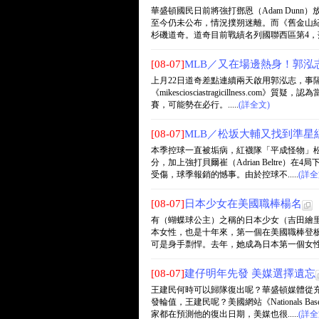
華盛頓國民日前將強打鄧恩（Adam Dun
至今仍未公布，情況撲朔迷離。而《舊金山
杉磯道奇。道奇目前戰績名列國聯西區第4，落後第
[08-07]
MLB／又在場邊熱身！郭泓
上月22日道奇差點連續兩天啟用郭泓志，事
《mikesciosciastragicillnes
賽，可能勢在必行。.....
(詳全文)
[08-07]
MLB／松坂大輔又找到準星
本季控球一直被垢病，紅襪隊「平成怪物」松
分，加上強打貝爾崔（Adrian Beltr
受傷，球季報銷的憾事。由於控球不.....
(詳全
[08-07]
日本少女在美國職棒楊名
有（蝴蝶球公主）之稱的日本少女（吉田繪
本女性，也是十年來，第一個在美國職棒登板
可是身手剽悍。去年，她成為日本第一個女性的職
[08-07]
建仔明年先發 美媒選擇遺忘
王建民何時可以歸隊復出呢？華盛頓媒體從
發輪值，王建民呢？美國網站《Nationals
家都在預測他的復出日期，美媒也很.....
(詳全