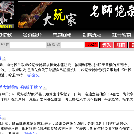
8527
 密 碼
驗 證 碼
賽
差。道奇投手教練哈尼卡特賽後接受本報訪問，被問到郭泓志連2天登板的原因時，
一次。」教練以為 已有先例為了確認自己記憶沒錯，哈尼卡特特別從公事包中找出投
哈尼卡特.....
(詳全文)
坂大輔變紅襪新王牌？
）今天（10日）6.1局好投擊敗洋基，總算讓球隊鬆了一口氣，在這之前他寫下4連敗，防禦率
頓環球報》在列斯特「克基」之前甚至建議，可以將近來表現不俗的「平成怪物」松坂大
盃
機返國。國家隊總教練葉志仙表示，廣州亞運徵召原則，是期待選手都能打洲際盃。
。成績雖不佳，但教練團也趁機觀察幾名旅日選手的表現，對於年底亞運的徵召作業，
教練團.....
(詳全文)