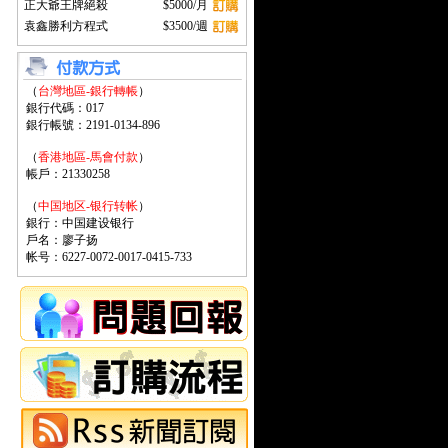
正大爺王牌絕殺
$5000/月
袁鑫勝利方程式
$3500/週
（
台灣地區-銀行轉帳
）
銀行代碼：017
銀行帳號：2191-0134-896
（
香港地區-馬會付款
）
帳戶：21330258
（
中国地区-银行转帐
）
銀行：中国建设银行
戶名：廖子扬
帐号：6227-0072-0017-0415-733