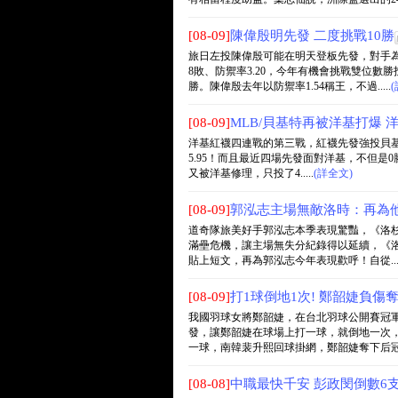
[08-09]
陳偉殷明先發 二度挑戰10勝
旅日左投陳偉殷可能在明天登板先發，對手為
8敗、防禦率3.20，今年有機會挑戰雙位數
勝。陳偉殷去年以防禦率1.54稱王，不過.....
[08-09]
MLB/貝基特再被洋基打爆 
洋基紅襪四連戰的第三戰，紅襪先發強投貝基特（
5.95！而且最近四場先發面對洋基，不但是0
又被洋基修理，只投了4.....
(詳全文)
[08-09]
郭泓志主場無敵洛時：再為
道奇隊旅美好手郭泓志本季表現驚豔，《洛
滿壘危機，讓主場無失分紀錄得以延續，《洛時》
貼上短文，再為郭泓志今年表現歡呼！自從....
[08-09]
打1球倒地1次! 鄭韶婕負傷
我國羽球女將鄭韶婕，在台北羽球公開賽冠
發，讓鄭韶婕在球場上打一球，就倒地一次
一球，南韓裴升熙回球掛網，鄭韶婕奪下后冠的瞬
[08-08]
中職最快千安 彭政閔倒數6