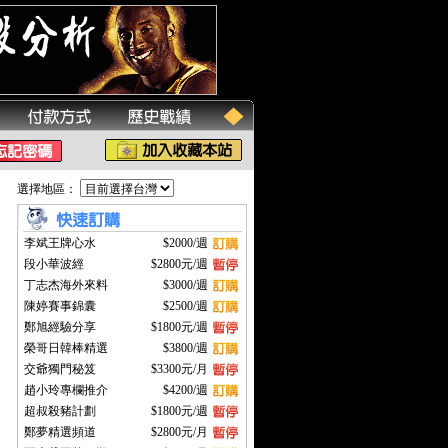
選擇地區：
李斌王牌心水
$2000/週
段小華波經
$2800元/週
丁志杰海外來料
$3000/週
陳婷賽事錦囊
$2500/週
鄭旭經驗分享
$1800元/週
榮哥日韓棒精選
$3800/週
交爺獨門秘笈
$3300元/月
趙小玲專欄推介
$4200/週
超叔殺豬計劃
$1800元/週
鄭夢精選頻道
$2800元/月