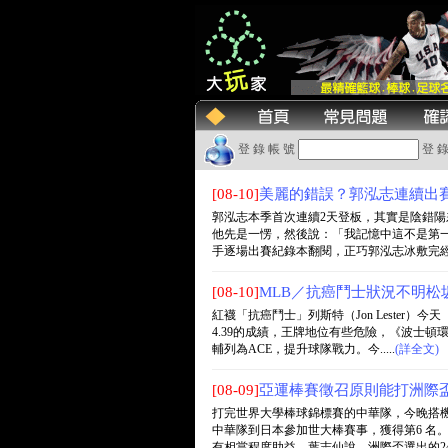
登 錄 帳 號
登 錄
[08-10]
美麗的錯誤？郭泓志連續出
郭泓志本季首次連續2天登板，其實是陰錯陽
他先是一愣，然後說：「我記憶中這不是第
手逐場出賽紀錄本翻閱，正巧郭泓志冰敷完經過，
[08-10]
MLB／抗癌鬥士狀況不明松
紅襪「抗癌鬥士」列斯特（Jon Lester
4.39的成績，王牌地位有些危險，《波士
輔列為ACE，提升球隊戰力。今.....
(詳全文)
[08-09]
亞運棒賽徵召原則能打洲際
打完世界大學棒球錦標賽的中華隊，今晚搭
中華隊到日本參加世大棒賽事，獲得第6 名
有相當程度助益。葉志仙說，洲際盃選出的24人，