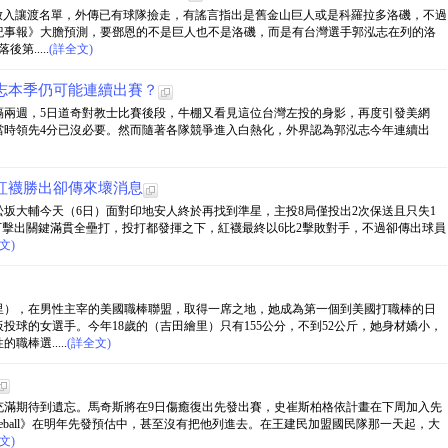
n）放入讓渡名單，外傳已有球隊撿走，有謠言指出是舊金山巨人或是科羅拉多洛磯，不過
紀事報》大膽預測，要鄧恩的不是巨人也不是洛磯，而是有台灣選手郭泓志在列的洛
.....
(詳全文)
志本季仍可能連續出賽？
隔兩週，5日道奇對教士比賽後段，牛棚又看見這位台灣左投的身影，再度引發美網
s.com》質疑，認為當時領先4分已沒必要。然而隨著各隊競爭進入白熱化，外界認為郭泓志今年連續出
紅襪勝出卻傳來壞消息
坂大輔今天（6日）面對印地安人終於再找到準星，主投8局僅投出2次保送且只失1
e）在4局下擊出關鍵滿貫全壘打，投打都發揮之下，紅襪最終以6比2擊敗對手，不過卻傳出球員
文)
里），在男性主宰的美國職棒聯盟，取得一席之地，她成為第一個到美國打職棒的日
投球的女選手。今年18歲的（吉田繪里）只有155公分，不到52公斤，她身材嬌小，
棒選.....
(詳全文)
充滿期待到遺忘。馬奇斯將在9日傷癒復出先發出賽，史崔斯柏格依計畫在下周加入先
 Baseball》在明年先發預估中，甚至沒有把他列進去。在王建民加盟國民隊那一天起，大
文)