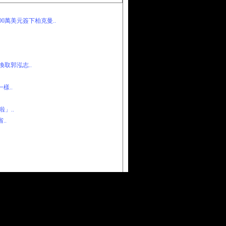
0萬美元簽下柏克曼..
取郭泓志..
樣..
」..
..
犯所屬地區法律，由會員自行承擔責任。