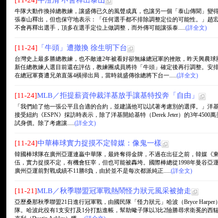
[11-24]
牛澄清 不會釋出泰山
牛隊大動作換掉總教練，讓盛傳已久的風聲成真，也讓另一個「泰山傳聞」變
張泰山釋出，但也保守地表示：「任何選手都不排除調整定位的可能性。」趙
不會再釋出選手，頂多在選手定位上做調整，而外傳可能讓張泰.....
(詳全文)
[11-24]
「牛頭」遭撤換 徐生明下台
台灣史上最多勝總教練，也不敵連2年被看好卻無緣總冠軍的挫敗，昨天興農球
新任總教練人選目前還在評估，教練團成員將待「牛頭」確定後再行調整。安
在總冠軍賽遭兄弟直落4橫掃出局，當時就盛傳徐總將下台一.....
(詳全文)
[11-24]
MLB／拒提薪資仲裁洋基放手讓基特投奔「自由」
「我們給了他一張公平且合適的合約，並建議他可以試著考慮別的選擇。」洋基總經理凱
接受紐約《ESPN》採訪時表示，除了洋基開給基特（Derek Jeter）的3年4
試身價。除了考慮讓.....
(詳全文)
[11-24]
中華棒球實力捉摸不定韓媒：像鬼一樣
韓國棒球隊在廣州亞運連贏中華隊，最終奪得金牌，不過在出征之前，韓媒《
伍，實力捉摸不定，有機會狂宰，但也可能被轟垮。國際棒總從1998年曼谷亞
廣州亞運前對戰成績不11勝8負，由於並不是每次都派純正.....
(詳全文)
[11-21]
MLB／秋季聯盟冠軍戰熱鬧怪力狀元風采被搶走
亞歷桑那秋季聯盟21日進行冠軍戰，由國民隊「怪力狀元」哈波（Bryce Har
隊。哈波此役有1支安打及1分打點進帳，幫助蠍子隊以3比2險勝尋求衛冕的西