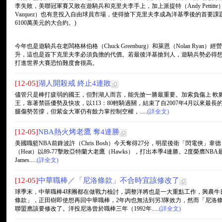
李失敗，美聯冠軍賽又敗在遊騎兵和克里夫李手上，加上派提特（Andy Pettitte
Vazquez）也有意投入自由球員市場，使得搶下克里夫李成為洋基季後的首要
6100萬美元的大合約。)
今年也是遊騎兵在老闆格林伯格（Chuck Greenburg）和萊恩（Nolan Ry
升，這也是簽下克里夫李必須負擔的代價。若最後洋基搶到人，遊騎兵勢必得
打進世界大賽恐怕難度會很高。
[12-05]
湖人開殺戒 終止4連敗
儘管只是棒打疲弱的國王，但對湖人而言，能先搶一勝最重要。加索負傷上 軟
王，靠著禁區優勢及快攻，以113：80輕騎過關，結束了自2007年4月以來最長
腿傷勢苦撐，但紫金大軍仍有餘力掌控制空權，.....
(詳全文)
[12-05]
NBA熱火烤老鷹 奪4連勝
美國職籃NBA前鋒波許（Chris Bosh）今天奪得27分，明星後衛「閃電俠」韋德（
（Heat）以89-77擊敗亞特蘭大老鷹（Hawks），打出本季4連勝。2度榮膺NB
James.....
(詳全文)
[12-05]
中華職棒／「尼洛條款」不合時宜該修改了
球季末，中華職棒4球團都在做戰力檢討，調整洋將也是一大重點工作，興農牛
條款」，正田樹即使想再回中華職棒，2年內也無法到另3隊效力，然而「尼洛條
聯盟應該要修改了。洋投尼洛曾於職棒三年（1992年.....
(詳全文)