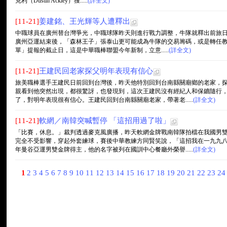
克利（Dustin Ackley）獲.....
(詳全文)
[11-21]
姜建銘、王光輝等人遭釋出
中職球員在廣州替台灣爭光，中職球隊昨天則進行戰力調整，牛隊就釋出前旅日
廣州亞運結束後，「森林王子」張泰山更可能成為牛隊的交易籌碼，或是轉任教練
單」提報的截止日，這是中華職棒聯盟今年新制，立意.....
(詳全文)
[11-21]
王建民回老家探父明年表現有信心
旅美職棒選手王建民日前回到台灣後，昨天他特別回到台南縣關廟鄉的老家，
親看到他突然出現，都很驚訝，也發現到，這次王建民沒有經紀人和保鑣隨行
了，對明年表現很有信心。王建民回到台南縣關廟老家，帶著老.....
(詳全文)
[11-21]
軟網／南韓突喊暫停 「這招用過了啦」
「比賽，休息。」裁判透過麥克風廣播，昨天軟網金牌戰南韓隊拍檔在我國男
完全不受影響，穿起外套練球，賽後中華教練方同賢笑說，「這招我在一九九
年曼谷亞運男雙金牌得主，他的名字被列在國訓中心餐廳外榮譽.....
(詳全文)
1
2
3
4
5
6
7
8
9
10
11
12
13
14
15
16
17
18
19
20
21
22
23
2