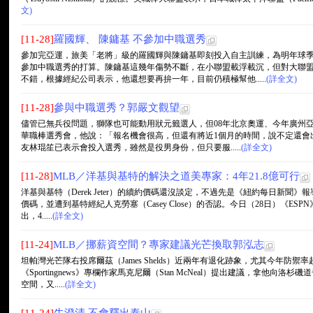
文)
[11-28]
羅國輝、 陳鏞基 不參加中職選秀
參加完亞運，旅美「老將」級的羅國輝與陳鏞基即刻投入自主訓練，為明年球
參加中職選秀的打算。陳鏞基這幾年傷勢不斷，在小聯盟載浮載沉，但對大聯
不錯，根據經紀公司表示，他還想要再拚一年，目前仍積極幫他.....
(詳全文)
[11-28]
參與中職選秀？郭嚴文觀望
儘管已無兵役問題，獅隊也可能動用狀元籤選人，但08年北京奧運、今年廣州
華職棒選秀會，他說：「報名機會很高，但還有將近1個月的時間，說不定還會
友林琨笙已表示會投入選秀，雖然是役男身份，但只要服.....
(詳全文)
[11-28]
MLB／洋基與基特的解決之道美專家：4年21.8億可行
洋基與基特（Derek Jeter）的續約價碼還沒談定，不過先是《紐約每日新聞》
價碼，並遭到基特經紀人克勞塞（Casey Close）的否認。今日（28日）《ESPN》
出，4.....
(詳全文)
[11-24]
MLB／挪薪資空間？專家建議光芒換取郭泓志
坦帕灣光芒隊右投席爾茲（James Shelds）近兩年有退化跡象，尤其今年防禦
《Sportingnews》專欄作家馬克尼爾（Stan McNeal）提出建議，拿他向洛杉
空間，又.....
(詳全文)