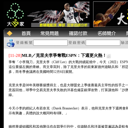
登 錄 帳 號
登 錄 密 碼
驗 
[11-28]
MLB／克里夫李爭奪戰ESPN：下週更火熱！
爭奪「小李飛刀」克里夫李（Cliff Lee）的大戰持續延燒中，今天（28日）
這位賽揚左腕的青睞。而文章寫到，除了克里夫李的前東家德州遊騎兵和「邪惡
多，而冬季會議將在美國時間12月6日展開。
克里夫李是08年美聯賽揚獎得主，也是大聯盟史上季後賽最具主宰性的投手之
意簽回他，球季中交易克里夫李失敗的洋基也備妥銀彈攻勢，打算讓他和「沙胖」沙巴
線。
今天小李的經紀人布若奈克（Darek Braunecker）表示，他和克里夫李下週
示有興趣，具體的說大概同時有6隊。」
雖然華盛頓國民和其他隊伍也在競爭行列中，但遊騎兵和洋基被普遍認為是較