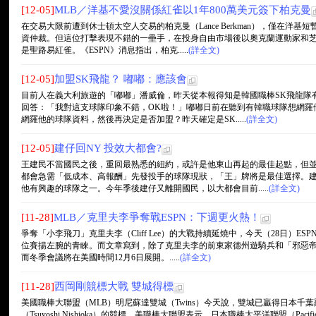
[12-05]
MLB／洋基不愛沒關係紅雀以1年800萬美元簽下柏克曼
在交易大限前遭到休士頓太空人交易的柏克曼（Lance Berkman），僅在洋
資仲裁。但這位打擊表現不錯的一壘手，在投身自由市場後以奧克蘭運動家和
是聖路易紅雀。《ESPN》消息指出，柏克.....
(詳全文)
[12-05]
加盟SK飛龍？ 嘟嘟：應該會
目前人在義大利旅遊的「嘟嘟」潘威倫，昨天從本報得知是韓國職棒SK飛龍隊
回答：「我對這支球隊印象不錯，OK啦！」嘟嘟日前在聽到有韓職球隊想網羅
網羅他的球隊資料，然後再決定是否加盟？昨天確定是SK.....
(詳全文)
[12-05]
建仔回NY 投效大都會?
王建民不當國民之後，重回最熟悉的紐約，或許是他東山再起的最佳起點，但
都會急需「低成本、高報酬」先發投手的球隊現狀，「王」牌將是最佳選擇。
他有興趣的球隊之一。今年季後建仔又離開國民，以大都會目前.....
(詳全文)
[11-28]
MLB／克里夫李爭奪戰ESPN：下週更火熱！
爭奪「小李飛刀」克里夫李（Cliff Lee）的大戰持續延燒中，今天（28日）
位賽揚左腕的青睞。而文章寫到，除了克里夫李的前東家德州遊騎兵和「邪惡帝
而冬季會議將在美國時間12月6日展開。.....
(詳全文)
[11-28]
西岡剛競標大戰 雙城得標
美國職棒大聯盟（MLB）明尼蘇達雙城（Twins）今天說，雙城已贏得日本千葉羅德海洋隊
（Tsuyoshi Nishioka）的競標。美職棒大聯盟表示，日本職棒太平洋聯盟（Pacifi