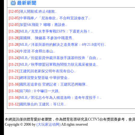
[12-05]
湖人開殺戒 終止4連敗..
[12-05]
中華職棒／「尼洛條款」不合時宜該修改了..
[12-05]
加盟SK飛龍？ 嘟嘟：應該會..
[11-28]
MLB／克里夫李爭奪戰ESPN：下週更火熱！..
[11-28]
羅國輝、 陳鏞基 不參加中職選秀..
[11-28]
MLB／洋基與基特的解決之道美專家：4年21.8億可行..
[11-24]
牛澄清 不會釋出泰山..
[11-24]
MLB／拒提薪資仲裁洋基放手讓基特投奔「自由」..
[11-21]
MLB／秋季聯盟冠軍戰熱鬧怪力狀元風采被搶走..
[11-21]
王建民回老家探父明年表現有信心..
[11-21]
網球混雙女雙晉級 中華拚雙金..
[11-16]
國民若追韋伯 官網記者：王建民恐將離隊..
[11-16]
前7局0：0 中嚇日一大跳..
[11-16]
MLB／郭泓志今年為人稱道洛時：道奇年度投手！..
[11-12]
國民隊合約 王建民：等12月..
本網資訊僅供體育愛好者瀏覽，作為體育彩票研究及CCTV5台有獎競賽參考，
Copyright © 2006 by
(大玩家运动网)
All rights reserved