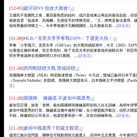
[12-05]
建仔回NY 投效大都會?
王建民不當國民之後，重回最熟悉的紐約，或許是他東山再起的最佳起點，但
都會急需「低成本、高報酬」先發投手的球隊現狀，「王」牌將是最佳選擇。
他有興趣的球隊之一。今年季後建仔又離開國民，以大都會目前.....
(詳全文)
[11-28]
MLB／克里夫李爭奪戰ESPN：下週更火熱！
爭奪「小李飛刀」克里夫李（Cliff Lee）的大戰持續延燒中，今天（28日）
位賽揚左腕的青睞。而文章寫到，除了克里夫李的前東家德州遊騎兵和「邪惡帝
而冬季會議將在美國時間12月6日展開。.....
(詳全文)
[11-28]
西岡剛競標大戰 雙城得標
美國職棒大聯盟（MLB）明尼蘇達雙城（Twins）今天說，雙城已贏得日本千葉羅德海洋隊
（Tsuyoshi Nishioka）的競標。美職棒大聯盟表示，日本職棒太平洋聯盟（Pacifi
文)
[11-28]
羅國輝、 陳鏞基 不參加中職選秀
參加完亞運，旅美「老將」級的羅國輝與陳鏞基即刻投入自主訓練，為明年球
參加中職選秀的打算。陳鏞基這幾年傷勢不斷，在小聯盟載浮載沉，但對大聯
不錯，根據經紀公司表示，他還想要再拚一年，目前仍積極幫他.....
(詳全文)
[11-28]
參與中職選秀？郭嚴文觀望
儘管已無兵役問題，獅隊也可能動用狀元籤選人，但08年北京奧運、今年廣州