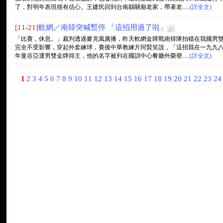
了，對明年表現很有信心。王建民回到台南縣關廟老家，帶著老.....
(詳全文)
[11-21]
軟網／南韓突喊暫停 「這招用過了啦」
「比賽，休息。」裁判透過麥克風廣播，昨天軟網金牌戰南韓隊拍檔在我國男
完全不受影響，穿起外套練球，賽後中華教練方同賢笑說，「這招我在一九九
年曼谷亞運男雙金牌得主，他的名字被列在國訓中心餐廳外榮譽.....
(詳全文)
1
2
3
4
5
6
7
8
9
10
11
12
13
14
15
16
17
18
19
20
21
22
23
2