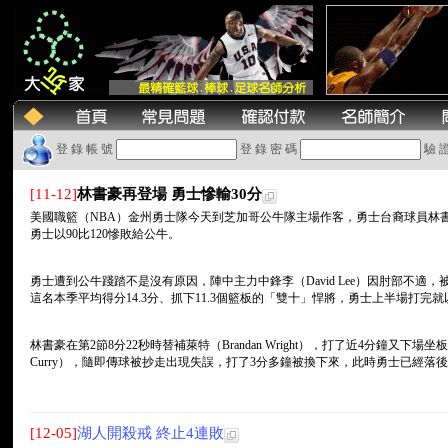
登 錄 帳 號
登 錄 密 碼
驗 
[11-12]
林書豪再登場 勇士慘輸30分
美國職籃（NBA）金州勇士隊今天到芝加哥公牛隊主場作客，勇士台裔球員林書
勇士以90比120慘敗給公牛。
勇士遭到公牛踐踏不是沒有原因，陣中主力中鋒李（David Lee）因肘部不
這名本季平均得分14.3分、抓下11.3個籃板的「雙十」悍將，勇士上半場打完就以
林書豪在第2節8分22秒時替補萊特（Brandan Wright），打了近4分鐘又下場坐
Curry），隨即傳球被抄走出現失誤，打了3分多鐘被換下來，此時勇士已經落後29
[12-05]
湖人開殺戒 終止4連敗