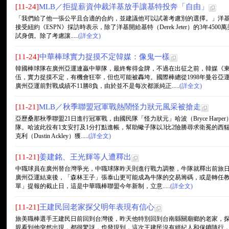
[11-24]
MLB／拒提薪資仲裁洋基放手讓基特投奔「自由」
「我們給了他一張公平且合適的合約，並建議他可以試著考慮別的選擇。」洋基總經理凱
接受紐約《ESPN》採訪時表示，除了洋基開給基特（Derek Jeter）的3年4
試身價。除了考慮讓.....
(詳全文)
[11-24]
中華棒球實力捉摸不定韓媒：像鬼一樣
韓國棒球隊在廣州亞運連贏中華隊，最終奪得金牌，不過在出征之前，韓媒《
伍，實力捉摸不定，有機會狂宰，但也可能被轟垮。國際棒總從1998年曼谷亞
廣州亞運前對戰成績不11勝8負，由於並不是每次都派純正.....
(詳全文)
[11-21]
MLB／秋季聯盟冠軍戰熱鬧怪力狀元風采被搶走
亞歷桑那秋季聯盟21日進行冠軍戰，由國民隊「怪力狀元」哈波（Bryce Har
隊。哈波此役有1支安打及1分打點進帳，幫助蠍子隊以3比2險勝尋求衛冕的西
克利（Dustin Ackley）獲.....
(詳全文)
[11-21]
姜建銘、王光輝等人遭釋出
中職球員在廣州替台灣爭光，中職球隊昨天則進行戰力調整，牛隊就釋出前旅日
廣州亞運結束後，「森林王子」張泰山更可能成為牛隊的交易籌碼，或是轉任教練
單」提報的截止日，這是中華職棒聯盟今年新制，立意.....
(詳全文)
[11-21]
王建民回老家探父明年表現有信心
旅美職棒選手王建民日前回到台灣後，昨天他特別回到台南縣關廟鄉的老家，
親看到他突然出現，都很驚訝，也發現到，這次王建民沒有經紀人和保鑣隨行