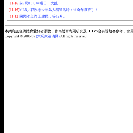
[11-16]
前7局0：0 中嚇日一大跳..
[11-16]
MLB／郭泓志今年為人稱道洛時：道奇年度投手！..
[11-12]
國民隊合約 王建民：等12月..
本網資訊僅供體育愛好者瀏覽，作為體育彩票研究及CCTV5台有獎競賽參考，
Copyright © 2006 by
(大玩家运动网)
All rights reserved