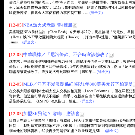
儘管只是棒打疲弱的國王，但對湖人而言，能先搶一勝最重要。加索負傷上 軟
王，靠著禁區優勢及快攻，以113：80輕騎過關，結束了自2007年4月以來最長
腿傷勢苦撐，但紫金大軍仍有餘力掌控制空權，.....
(詳全文)
[12-05]
NBA熱火烤老鷹 奪4連勝
美國職籃NBA前鋒波許（Chris Bosh）今天奪得27分，明星後衛「閃電俠」韋德（
（Heat）以89-77擊敗亞特蘭大老鷹（Hawks），打出本季4連勝。2度榮膺NB
James.....
(詳全文)
[12-05]
中華職棒／「尼洛條款」不合時宜該修改了
球季末，中華職棒4球團都在做戰力檢討，調整洋將也是一大重點工作，興農牛
條款」，正田樹即使想再回中華職棒，2年內也無法到另3隊效力，然而「尼洛條
聯盟應該要修改了。洋投尼洛曾於職棒三年（1992年.....
(詳全文)
[12-05]
MLB／洋基不愛沒關係紅雀以1年800萬美元簽下柏克曼
在交易大限前遭到休士頓太空人交易的柏克曼（Lance Berkman），僅在洋
資仲裁。但這位打擊表現不錯的一壘手，在投身自由市場後以奧克蘭運動家和
是聖路易紅雀。《ESPN》消息指出，柏克.....
(詳全文)
[12-05]
加盟SK飛龍？ 嘟嘟：應該會
目前人在義大利旅遊的「嘟嘟」潘威倫，昨天從本報得知是韓國職棒SK飛龍隊
回答：「我對這支球隊印象不錯，OK啦！」嘟嘟日前在聽到有韓職球隊想網羅
網羅他的球隊資料，然後再決定是否加盟？昨天確定是SK.....
(詳全文)