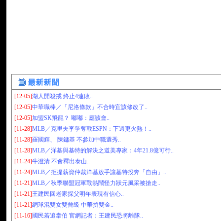
[12-05]
湖人開殺戒 終止4連敗..
[12-05]
中華職棒／「尼洛條款」不合時宜該修改了..
[12-05]
加盟SK飛龍？ 嘟嘟：應該會..
[11-28]
MLB／克里夫李爭奪戰ESPN：下週更火熱！..
[11-28]
羅國輝、 陳鏞基 不參加中職選秀..
[11-28]
MLB／洋基與基特的解決之道美專家：4年21.8億可行..
[11-24]
牛澄清 不會釋出泰山..
[11-24]
MLB／拒提薪資仲裁洋基放手讓基特投奔「自由」..
[11-21]
MLB／秋季聯盟冠軍戰熱鬧怪力狀元風采被搶走..
[11-21]
王建民回老家探父明年表現有信心..
[11-21]
網球混雙女雙晉級 中華拚雙金..
[11-16]
國民若追韋伯 官網記者：王建民恐將離隊..