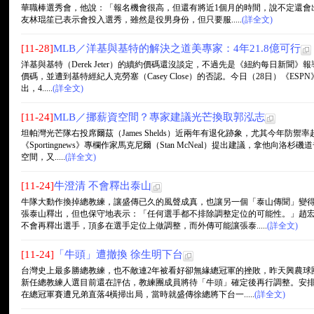
華職棒選秀會，他說：「報名機會很高，但還有將近1個月的時間，說不定還會
友林琨笙已表示會投入選秀，雖然是役男身份，但只要服.....
(詳全文)
[11-28]
MLB／洋基與基特的解決之道美專家：4年21.8億可行
洋基與基特（Derek Jeter）的續約價碼還沒談定，不過先是《紐約每日新聞》
價碼，並遭到基特經紀人克勞塞（Casey Close）的否認。今日（28日）《ESPN》
出，4.....
(詳全文)
[11-24]
MLB／挪薪資空間？專家建議光芒換取郭泓志
坦帕灣光芒隊右投席爾茲（James Shelds）近兩年有退化跡象，尤其今年防禦
《Sportingnews》專欄作家馬克尼爾（Stan McNeal）提出建議，拿他向洛杉
空間，又.....
(詳全文)
[11-24]
牛澄清 不會釋出泰山
牛隊大動作換掉總教練，讓盛傳已久的風聲成真，也讓另一個「泰山傳聞」變
張泰山釋出，但也保守地表示：「任何選手都不排除調整定位的可能性。」趙
不會再釋出選手，頂多在選手定位上做調整，而外傳可能讓張泰.....
(詳全文)
[11-24]
「牛頭」遭撤換 徐生明下台
台灣史上最多勝總教練，也不敵連2年被看好卻無緣總冠軍的挫敗，昨天興農球
新任總教練人選目前還在評估，教練團成員將待「牛頭」確定後再行調整。安
在總冠軍賽遭兄弟直落4橫掃出局，當時就盛傳徐總將下台一.....
(詳全文)