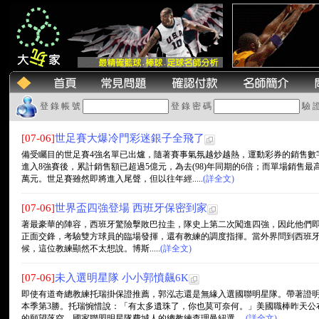
登 錄 帳 號
登 錄 密 碼
驗 
[07-06]
世足賽大爆冷門彩迷銀子全飛了
備受矚目的世足賽4強名單已出爐，隨著賽事氣氛越炒越熱，運動彩券的銷售數
進入8強賽後，累計銷售額已超過5億元，為去(98)年同期的6倍；而單場銷售最
萬元。世足賽雖然即將進入尾聲，但以往年經.....
(詳全文)
[07-06]
世界盃四強登場 西班牙保密到家
著最豪華的陣容，西班牙驚險擊敗巴拉圭，隊史上第二次闖進四強，因此他們
正面交鋒，考驗雙方球員的臨場發揮，還有教練的調度指揮。當外界問到西班牙主帥博斯克(V
候，這位教練顯然不太想說。博斯.....
(詳全文)
[07-06]
未入選明星隊 小小郭憤飆6K
即使有道奇總教練托瑞掛保證推薦，郭泓志還是無緣入選國聯明星隊。帶著證明
本季第3勝。托瑞惋惜說：「有太多遺珠了，你也莫可奈何。」美國職棒昨天公
的願望落空。國家聯盟明星隊費城人的總教練查理曼紐選.....
(詳全文)