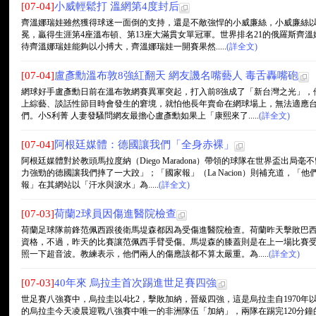
[07-04]
小威輕鬆打 溫網第4度封后
齊溫娜瑞娃雖然獲得球迷一面倒的支持，還是不敵強悍的小威廉絲，小威廉絲以6
冕，贏得生涯第4座溫布頓、第13座大滿貫女單冠軍。世界排名21的俄羅斯齊
待齊溫娜瑞娃能夠以小搏大，齊溫娜瑞娃一開賽果然.....
(詳全文)
[07-04]
盧彥勳溫布敦8強紅翻天 網友譏名嘴藝人 毒舌轟嘴砲
網球好手盧彥勳日前在溫布敦網賽異軍突起，打入前8強成了「新台灣之光」，
上綜藝、談話性節目時會發生的窘境，就怕他長年賣命在網球場上，無法適應
們。小S利菁 人妻發騷問網友最擔心盧彥勳如果上「康熙來了.....
(詳全文)
[07-04]
阿根廷媒體：德國讓我們「全身赤裸」
阿根廷媒體對於教頭馬拉度納（Diego Maradona）帶領的球隊在世界盃出局
力強勁的德國讓我們摔了一大跤」；「國家報」（La Nacion）則補充道，
報」在其網站以「汗水與淚水」為.....
(詳全文)
[07-03]
荷蘭2球員因傷進醫院檢查
荷蘭足球隊前鋒范佩西跟後衛馬堤森都因為受傷進醫院檢查。荷蘭昨天擊敗巴
資格，不過，昨天的比賽讓范佩西手臂受傷。馬堤森的膝蓋則是在上一場比賽
照一下超音波。教練表示，他們兩人的傷應該都不算太嚴重。為.....
(詳全文)
[07-03]
40年來 烏拉圭首次踢進世足賽四強
世足賽八強賽中，烏拉圭以4比2，擊敗加納，晉級四強，這是烏拉圭自1970
的烏拉圭今天凌晨迎戰八強賽中唯一的非洲隊伍「加納」，兩隊在踢完120分鐘