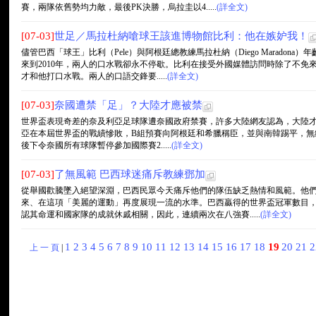
賽，兩隊依舊勢均力敵，最後PK決勝，烏拉圭以4.....
(詳全文)
[07-03]
世足／馬拉杜納嗆球王該進博物館比利：他在嫉妒我！
儘管巴西「球王」比利（Pele）與阿根廷總教練馬拉杜納（Diego Marado
來到2010年，兩人的口水戰卻永不停歇。比利在接受外國媒體訪問時除了不免
才和他打口水戰。兩人的口語交鋒要.....
(詳全文)
[07-03]
奈國遭禁「足」？大陸才應被禁
世界盃表現奇差的奈及利亞足球隊遭奈國政府禁賽，許多大陸網友認為，大陸
亞在本屆世界盃的戰績慘敗，B組預賽向阿根廷和希臘稱臣，並與南韓踢平，無緣晉級16強
後下令奈國所有球隊暫停參加國際賽2.....
(詳全文)
[07-03]
了無風範 巴西球迷痛斥教練鄧加
從舉國歡騰墜入絕望深淵，巴西民眾今天痛斥他們的隊伍缺乏熱情和風範。他們並
來、在這項「美麗的運動」再度展現一流的水準。巴西贏得的世界盃冠軍數目
認其命運和國家隊的成就休戚相關，因此，連續兩次在八強賽.....
(詳全文)
1
2
3
4
5
6
7
8
9
10
11
12
13
14
15
16
17
18
19
20
21
上 一 頁
|