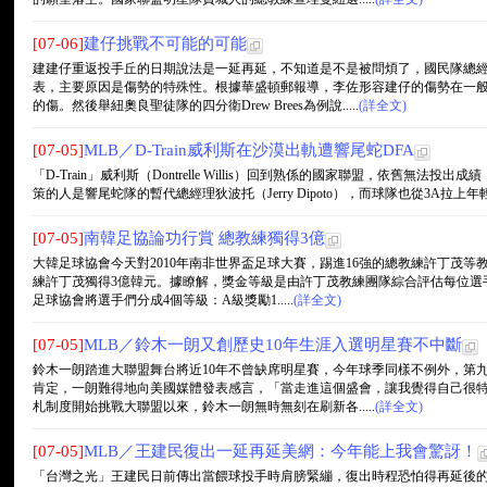
[07-06]
建仔挑戰不可能的可能
建建仔重返投手丘的日期說法是一延再延，不知道是不是被問煩了，國民隊總
表，主要原因是傷勢的特殊性。根據華盛頓郵報導，李佐形容建仔的傷勢在一
的傷。然後舉紐奧良聖徒隊的四分衛Drew Brees為例說.....
(詳全文)
[07-05]
MLB／D-Train威利斯在沙漠出軌遭響尾蛇DFA
「D-Train」威利斯（Dontrelle Willis）回到熟係的國家聯盟，依舊無法
策的人是響尾蛇隊的暫代總經理狄波托（Jerry Dipoto），而球隊也從3A拉上年輕投手諾柏
[07-05]
南韓足協論功行賞 總教練獨得3億
大韓足球協會今天對2010年南非世界盃足球大賽，踢進16強的總教練許丁茂等教
練許丁茂獨得3億韓元。據瞭解，獎金等級是由許丁茂教練團隊綜合評估每位選
足球協會將選手們分成4個等級：A級獎勵1.....
(詳全文)
[07-05]
MLB／鈴木一朗又創歷史10年生涯入選明星賽不中斷
鈴木一朗踏進大聯盟舞台將近10年不曾缺席明星賽，今年球季同樣不例外，第
肯定，一朗難得地向美國媒體發表感言，「當走進這個盛會，讓我覺得自己很特別
札制度開始挑戰大聯盟以來，鈴木一朗無時無刻在刷新各.....
(詳全文)
[07-05]
MLB／王建民復出一延再延美網：今年能上我會驚訝！
「台灣之光」王建民日前傳出當餵球投手時肩膀緊繃，復出時程恐怕得再延後