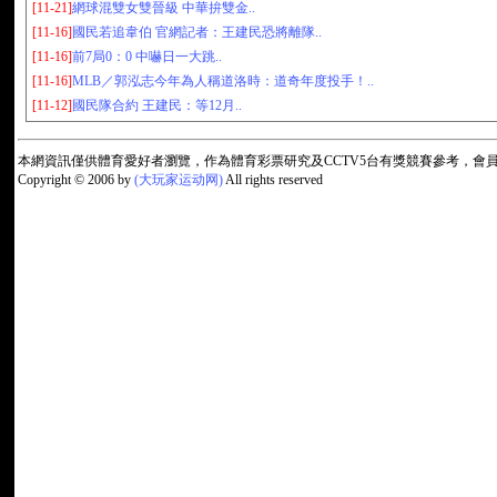
[11-21]
網球混雙女雙晉級 中華拚雙金..
[11-16]
國民若追韋伯 官網記者：王建民恐將離隊..
[11-16]
前7局0：0 中嚇日一大跳..
[11-16]
MLB／郭泓志今年為人稱道洛時：道奇年度投手！..
[11-12]
國民隊合約 王建民：等12月..
本網資訊僅供體育愛好者瀏覽，作為體育彩票研究及CCTV5台有獎競賽參考，
Copyright © 2006 by
(大玩家运动网)
All rights reserved