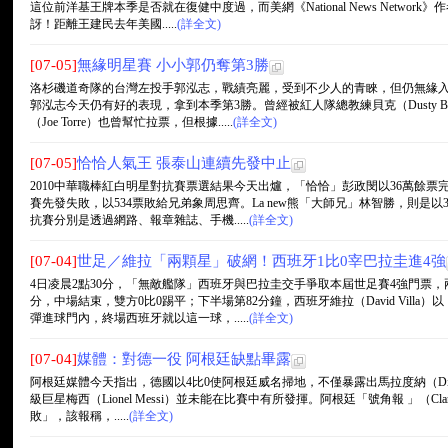
這位前洋基王牌本季是否就在復健中度過，而美網《National News Network》作
訝！距離王建民去年美國.....
(詳全文)
[07-05]
無緣明星賽 小小郭仍奪第3勝
洛杉磯道奇隊的台灣左投手郭泓志，戰績亮麗，受到不少人的青睞，但仍無緣
郭泓志今天仍有好的表現，拿到本季第3勝。曾經被紅人隊總教練貝克（Dusty 
（Joe Torre）也曾幫忙拉票，但根據.....
(詳全文)
[07-05]
恰恰人氣王 張泰山連續先發中止
2010中華職棒紅白明星對抗賽票選結果今天出爐，「恰恰」彭政閔以36萬餘票
賽先發失敗，以534票敗給兄弟象周思齊。La new熊「大師兄」林智勝，則是
抗賽分別是透過網路、報章雜誌、手機.....
(詳全文)
[07-04]
世足／維拉「兩顆星」破網！西班牙1比0宰巴拉圭進4強
4日凌晨2點30分，「無敵艦隊」西班牙與巴拉圭交手爭取本屆世足賽4強門票
分，中場結束，雙方0比0踢平；下半場第82分鐘，西班牙維拉（David Vill
彈進球門內，終場西班牙就以這一球，.....
(詳全文)
[07-04]
媒體：對德一役 阿根廷缺點畢露
阿根廷媒體今天指出，德國以4比0使阿根廷威名掃地，不僅暴露出馬拉度納（Dieg
級巨星梅西（Lionel Messi）並未能在比賽中有所發揮。阿根廷「號角報 」（
敗」，該報稱，.....
(詳全文)