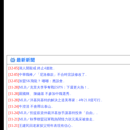
[12-05]
湖人開殺戒 終止4連敗..
[12-05]
中華職棒／「尼洛條款」不合時宜該修改了..
[12-05]
加盟SK飛龍？ 嘟嘟：應該會..
[11-28]
MLB／克里夫李爭奪戰ESPN：下週更火熱！..
[11-28]
羅國輝、 陳鏞基 不參加中職選秀..
[11-28]
MLB／洋基與基特的解決之道美專家：4年21.8億可行..
[11-24]
牛澄清 不會釋出泰山..
[11-24]
MLB／拒提薪資仲裁洋基放手讓基特投奔「自由」..
[11-21]
MLB／秋季聯盟冠軍戰熱鬧怪力狀元風采被搶走..
[11-21]
王建民回老家探父明年表現有信心..