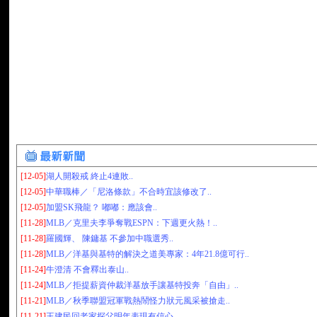
[12-05]
湖人開殺戒 終止4連敗..
[12-05]
中華職棒／「尼洛條款」不合時宜該修改了..
[12-05]
加盟SK飛龍？ 嘟嘟：應該會..
[11-28]
MLB／克里夫李爭奪戰ESPN：下週更火熱！..
[11-28]
羅國輝、 陳鏞基 不參加中職選秀..
[11-28]
MLB／洋基與基特的解決之道美專家：4年21.8億可行..
[11-24]
牛澄清 不會釋出泰山..
[11-24]
MLB／拒提薪資仲裁洋基放手讓基特投奔「自由」..
[11-21]
MLB／秋季聯盟冠軍戰熱鬧怪力狀元風采被搶走..
[11-21]
王建民回老家探父明年表現有信心..