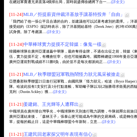
在總冠軍賽遭兄弟直落4橫掃出局，當時就盛傳徐總將下台一.....
(詳全文)
[11-24]
MLB／拒提薪資仲裁洋基放手讓基特投奔「自由」
「我們給了他一張公平且合適的合約，並建議他可以試著考慮別的選擇。」洋基總經理凱
接受紐約《ESPN》採訪時表示，除了洋基開給基特（Derek Jeter）的3年4
試身價。除了考慮讓.....
(詳全文)
[11-24]
中華棒球實力捉摸不定韓媒：像鬼一樣
韓國棒球隊在廣州亞運連贏中華隊，最終奪得金牌，不過在出征之前，韓媒《
伍，實力捉摸不定，有機會狂宰，但也可能被轟垮。國際棒總從1998年曼谷亞
廣州亞運前對戰成績不11勝8負，由於並不是每次都派純正.....
(詳全文)
[11-21]
MLB／秋季聯盟冠軍戰熱鬧怪力狀元風采被搶走
亞歷桑那秋季聯盟21日進行冠軍戰，由國民隊「怪力狀元」哈波（Bryce Har
隊。哈波此役有1支安打及1分打點進帳，幫助蠍子隊以3比2險勝尋求衛冕的西
克利（Dustin Ackley）獲.....
(詳全文)
[11-21]
姜建銘、王光輝等人遭釋出
中職球員在廣州替台灣爭光，中職球隊昨天則進行戰力調整，牛隊就釋出前旅日
廣州亞運結束後，「森林王子」張泰山更可能成為牛隊的交易籌碼，或是轉任教練
單」提報的截止日，這是中華職棒聯盟今年新制，立意.....
(詳全文)
[11-21]
王建民回老家探父明年表現有信心