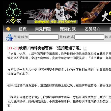
登 錄 帳 號
登 錄 密 碼
驗 
[11-21]
軟網／南韓突喊暫停 「這招用過了啦」
「比賽，休息。」裁判透過麥克風廣播，昨天軟網金牌戰南韓隊拍檔在我國男
鴻完全不受影響，穿起外套練球，賽後中華教練方同賢笑說，「這招我在一九
方同賢是一九九八年曼谷亞運男雙金牌得主，他的名字被列在國訓中心餐廳外
這群孩子的名字。
他昨天說當年身為選手，遭遇南韓隊也碰上這狀況，在聽牌時喊暫停，藉由休
「我就知道他們會來這招，好險我早和選手講過，想拖時間來找機會，我們不
因此感到慌張，維持身體熱度，不要讓手感冷掉。楊勝發與李佳鴻賽後都笑說
面。