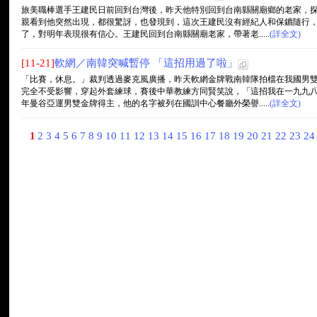
旅美職棒選手王建民日前回到台灣後，昨天他特別回到台南縣關廟鄉的老家，
親看到他突然出現，都很驚訝，也發現到，這次王建民沒有經紀人和保鑣隨行
了，對明年表現很有信心。王建民回到台南縣關廟老家，帶著老.....
(詳全文)
[11-21]
軟網／南韓突喊暫停 「這招用過了啦」
「比賽，休息。」裁判透過麥克風廣播，昨天軟網金牌戰南韓隊拍檔在我國男
完全不受影響，穿起外套練球，賽後中華教練方同賢笑說，「這招我在一九九
年曼谷亞運男雙金牌得主，他的名字被列在國訓中心餐廳外榮譽.....
(詳全文)
1
2
3
4
5
6
7
8
9
10
11
12
13
14
15
16
17
18
19
20
21
22
23
2