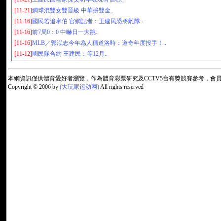
[11-21]
網球混雙女雙晉級 中華拚雙金..
[11-16]
國民若追韋伯 官網記者：王建民恐將離隊..
[11-16]
前7局0：0 中嚇日一大跳..
[11-16]
MLB／郭泓志今年為人稱道洛時：道奇年度投手！..
[11-12]
國民隊合約 王建民：等12月..
本網資訊僅供體育愛好者瀏覽，作為體育彩票研究及CCTV5台有獎競賽參考，
Copyright © 2006 by
(大玩家运动网)
All rights reserved