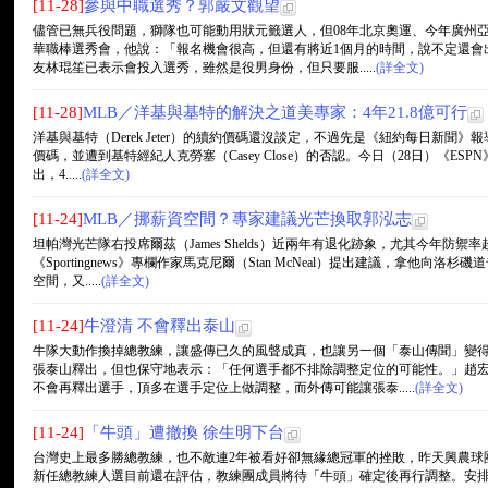
[11-28]
參與中職選秀？郭嚴文觀望
儘管已無兵役問題，獅隊也可能動用狀元籤選人，但08年北京奧運、今年廣州
華職棒選秀會，他說：「報名機會很高，但還有將近1個月的時間，說不定還會
友林琨笙已表示會投入選秀，雖然是役男身份，但只要服.....
(詳全文)
[11-28]
MLB／洋基與基特的解決之道美專家：4年21.8億可行
洋基與基特（Derek Jeter）的續約價碼還沒談定，不過先是《紐約每日新聞》
價碼，並遭到基特經紀人克勞塞（Casey Close）的否認。今日（28日）《ESPN》
出，4.....
(詳全文)
[11-24]
MLB／挪薪資空間？專家建議光芒換取郭泓志
坦帕灣光芒隊右投席爾茲（James Shelds）近兩年有退化跡象，尤其今年防禦
《Sportingnews》專欄作家馬克尼爾（Stan McNeal）提出建議，拿他向洛杉
空間，又.....
(詳全文)
[11-24]
牛澄清 不會釋出泰山
牛隊大動作換掉總教練，讓盛傳已久的風聲成真，也讓另一個「泰山傳聞」變
張泰山釋出，但也保守地表示：「任何選手都不排除調整定位的可能性。」趙
不會再釋出選手，頂多在選手定位上做調整，而外傳可能讓張泰.....
(詳全文)
[11-24]
「牛頭」遭撤換 徐生明下台
台灣史上最多勝總教練，也不敵連2年被看好卻無緣總冠軍的挫敗，昨天興農球
新任總教練人選目前還在評估，教練團成員將待「牛頭」確定後再行調整。安