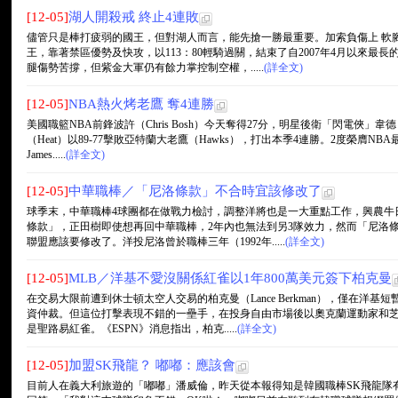
[12-05]
湖人開殺戒 終止4連敗
儘管只是棒打疲弱的國王，但對湖人而言，能先搶一勝最重要。加索負傷上 軟
王，靠著禁區優勢及快攻，以113：80輕騎過關，結束了自2007年4月以來最長
腿傷勢苦撐，但紫金大軍仍有餘力掌控制空權，.....
(詳全文)
[12-05]
NBA熱火烤老鷹 奪4連勝
美國職籃NBA前鋒波許（Chris Bosh）今天奪得27分，明星後衛「閃電俠」韋德（
（Heat）以89-77擊敗亞特蘭大老鷹（Hawks），打出本季4連勝。2度榮膺NB
James.....
(詳全文)
[12-05]
中華職棒／「尼洛條款」不合時宜該修改了
球季末，中華職棒4球團都在做戰力檢討，調整洋將也是一大重點工作，興農牛
條款」，正田樹即使想再回中華職棒，2年內也無法到另3隊效力，然而「尼洛條
聯盟應該要修改了。洋投尼洛曾於職棒三年（1992年.....
(詳全文)
[12-05]
MLB／洋基不愛沒關係紅雀以1年800萬美元簽下柏克曼
在交易大限前遭到休士頓太空人交易的柏克曼（Lance Berkman），僅在洋
資仲裁。但這位打擊表現不錯的一壘手，在投身自由市場後以奧克蘭運動家和
是聖路易紅雀。《ESPN》消息指出，柏克.....
(詳全文)
[12-05]
加盟SK飛龍？ 嘟嘟：應該會
目前人在義大利旅遊的「嘟嘟」潘威倫，昨天從本報得知是韓國職棒SK飛龍隊