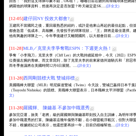
回答：「我對這支球隊印象不錯，OK啦！」嘟嘟日前在聽到有韓職球隊想網羅
網羅他的球隊資料，然後再決定是否加盟？昨天確定是SK.....
(詳全文)
[12-05]
建仔回NY 投效大都會?
王建民不當國民之後，重回最熟悉的紐約，或許是他東山再起的最佳起點，但
都會急需「低成本、高報酬」先發投手的球隊現狀，「王」牌將是最佳選擇。
他有興趣的球隊之一。今年季後建仔又離開國民，以大都會目前.....
(詳全文)
[11-28]
MLB／克里夫李爭奪戰ESPN：下週更火熱！
爭奪「小李飛刀」克里夫李（Cliff Lee）的大戰持續延燒中，今天（28日）
位賽揚左腕的青睞。而文章寫到，除了克里夫李的前東家德州遊騎兵和「邪惡帝
而冬季會議將在美國時間12月6日展開。.....
(詳全文)
[11-28]
西岡剛競標大戰 雙城得標
美國職棒大聯盟（MLB）明尼蘇達雙城（Twins）今天說，雙城已贏得日本千葉羅德海洋隊
（Tsuyoshi Nishioka）的競標。美職棒大聯盟表示，日本職棒太平洋聯盟（Pacifi
文)
[11-28]
羅國輝、 陳鏞基 不參加中職選秀
參加完亞運，旅美「老將」級的羅國輝與陳鏞基即刻投入自主訓練，為明年球
參加中職選秀的打算。陳鏞基這幾年傷勢不斷，在小聯盟載浮載沉，但對大聯
不錯，根據經紀公司表示，他還想要再拚一年，目前仍積極幫他.....
(詳全文)