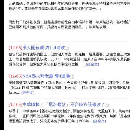
元的價碼，是因為他的年紀和今年的糟糕表現，但他認為基特對於洋基的重要性也
長到4年，並且每年多拿250萬美元出來留住他們的游擊手。」
而對於日前洋基表態，願意讓基特前往自由市場試水溫，歐康納認為，基特應
已經看不到其他的東西，只認為自己就是個巨星。」歐康納表示。
[12-05]
湖人開殺戒 終止4連敗
儘管只是棒打疲弱的國王，但對湖人而言，能先搶一勝最重要。加索負傷上 軟
王，靠著禁區優勢及快攻，以113：80輕騎過關，結束了自2007年4月以來最長
腿傷勢苦撐，但紫金大軍仍有餘力掌控制空權，.....
(詳全文)
[12-05]
NBA熱火烤老鷹 奪4連勝
美國職籃NBA前鋒波許（Chris Bosh）今天奪得27分，明星後衛「閃電俠」韋德（
（Heat）以89-77擊敗亞特蘭大老鷹（Hawks），打出本季4連勝。2度榮膺NB
James.....
(詳全文)
[12-05]
中華職棒／「尼洛條款」不合時宜該修改了
球季末，中華職棒4球團都在做戰力檢討，調整洋將也是一大重點工作，興農牛
條款」，正田樹即使想再回中華職棒，2年內也無法到另3隊效力，然而「尼洛條
聯盟應該要修改了。洋投尼洛曾於職棒三年（1992年.....
(詳全文)