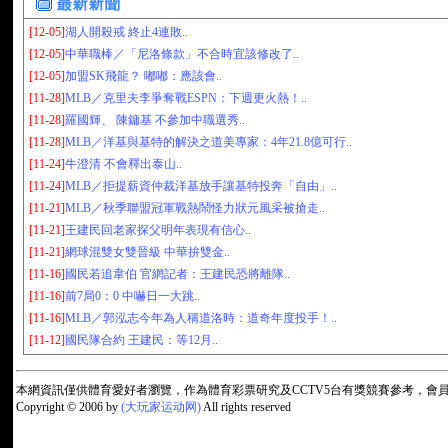
[12-05]
湖人開殺戒 終止4連敗..
[12-05]
中華職棒／「尼洛條款」不合時宜該修改了..
[12-05]
加盟SK飛龍？ 嘟嘟：應該會..
[11-28]
MLB／克里夫李爭奪戰ESPN：下週更火熱！..
[11-28]
羅國輝、 陳鏞基 不參加中職選秀..
[11-28]
MLB／洋基與基特的解決之道美專家：4年21.8億可行..
[11-24]
牛澄清 不會釋出泰山..
[11-24]
MLB／拒提薪資仲裁洋基放手讓基特投奔「自由」..
[11-21]
MLB／秋季聯盟冠軍戰熱鬧怪力狀元風采被搶走..
[11-21]
王建民回老家探父明年表現有信心..
[11-21]
網球混雙女雙晉級 中華拚雙金..
[11-16]
國民若追韋伯 官網記者：王建民恐將離隊..
[11-16]
前7局0：0 中嚇日一大跳..
[11-16]
MLB／郭泓志今年為人稱道洛時：道奇年度投手！..
[11-12]
國民隊合約 王建民：等12月..
本網資訊僅供體育愛好者瀏覽，作為體育彩票研究及CCTV5台有獎競賽參考，
Copyright © 2006 by
(大玩家运动网)
All rights reserved