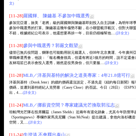
文)
[11-28]
羅國輝、 陳鏞基 不參加中職選秀
參加完亞運，旅美「老將」級的羅國輝與陳鏞基即刻投入自主訓練，為明年球
參加中職選秀的打算。陳鏞基這幾年傷勢不斷，在小聯盟載浮載沉，但對大聯
不錯，根據經紀公司表示，他還想要再拚一年，目前仍積極幫他.....
(詳全文)
[11-28]
參與中職選秀？郭嚴文觀望
儘管已無兵役問題，獅隊也可能動用狀元籤選人，但08年北京奧運、今年廣州
華職棒選秀會，他說：「報名機會很高，但還有將近1個月的時間，說不定還會
友林琨笙已表示會投入選秀，雖然是役男身份，但只要服.....
(詳全文)
[11-28]
MLB／洋基與基特的解決之道美專家：4年21.8億可行
洋基與基特（Derek Jeter）的續約價碼還沒談定，不過先是《紐約每日新聞》
價碼，並遭到基特經紀人克勞塞（Casey Close）的否認。今日（28日）《ESPN》
出，4.....
(詳全文)
[11-24]
MLB／挪薪資空間？專家建議光芒換取郭泓志
坦帕灣光芒隊右投席爾茲（James Shelds）近兩年有退化跡象，尤其今年防禦
《Sportingnews》專欄作家馬克尼爾（Stan McNeal）提出建議，拿他向洛杉
空間，又.....
(詳全文)
[11-24]
牛澄清 不會釋出泰山