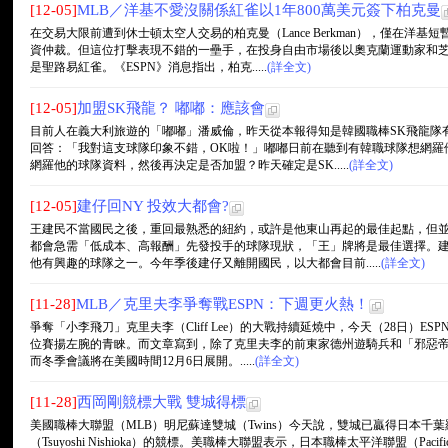
[12-05]
MLB／洋基不愛沒關係紅雀以1年800萬美元簽下柏克曼
在交易大限前遭到休士頓太空人交易的柏克曼（Lance Berkman），僅在洋
資仲裁。但這位打擊表現不錯的一壘手，在投身自由市場後以奧克蘭運動家和
是聖路易紅雀。《ESPN》消息指出，柏克.....
(詳全文)
[12-05]
加盟SK飛龍？ 嘟嘟：應該會
目前人在義大利旅遊的「嘟嘟」潘威倫，昨天從本報得知是韓國職棒SK飛龍隊
回答：「我對這支球隊印象不錯，OK啦！」嘟嘟日前在聽到有韓職球隊想網羅
網羅他的球隊資料，然後再決定是否加盟？昨天確定是SK.....
(詳全文)
[12-05]
建仔回NY 投效大都會?
王建民不當國民之後，重回最熟悉的紐約，或許是他東山再起的最佳起點，但
都會急需「低成本、高報酬」先發投手的球隊現狀，「王」牌將是最佳選擇。
他有興趣的球隊之一。今年季後建仔又離開國民，以大都會目前.....
(詳全文)
[11-28]
MLB／克里夫李爭奪戰ESPN：下週更火熱！
爭奪「小李飛刀」克里夫李（Cliff Lee）的大戰持續延燒中，今天（28日）
位賽揚左腕的青睞。而文章寫到，除了克里夫李的前東家德州遊騎兵和「邪惡帝
而冬季會議將在美國時間12月6日展開。.....
(詳全文)
[11-28]
西岡剛競標大戰 雙城得標
美國職棒大聯盟（MLB）明尼蘇達雙城（Twins）今天說，雙城已贏得日本千葉羅德海洋隊
（Tsuyoshi Nishioka）的競標。美職棒大聯盟表示，日本職棒太平洋聯盟（Pacifi