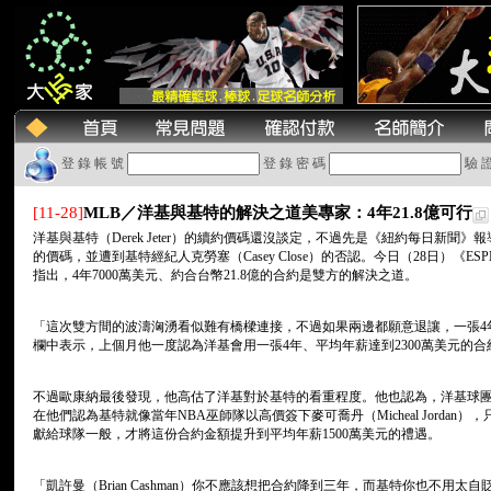
登 錄 帳 號
登 錄 密 碼
驗 
[11-28]
MLB／洋基與基特的解決之道美專家：4年21.8億可行
洋基與基特（Derek Jeter）的續約價碼還沒談定，不過先是《紐約每日新聞》
的價碼，並遭到基特經紀人克勞塞（Casey Close）的否認。今日（28日）《ESPN
指出，4年7000萬美元、約合台幣21.8億的合約是雙方的解決之道。
「這次雙方間的波濤洶湧看似難有橋樑連接，不過如果兩邊都願意退讓，一張4年
欄中表示，上個月他一度認為洋基會用一張4年、平均年薪達到2300萬美元的
不過歐康納最後發現，他高估了洋基對於基特的看重程度。他也認為，洋基球團最
在他們認為基特就像當年NBA巫師隊以高價簽下麥可喬丹（Micheal Jorda
獻給球隊一般，才將這份合約金額提升到平均年薪1500萬美元的禮遇。
「凱許曼（Brian Cashman）你不應該想把合約降到三年，而基特你也不用太