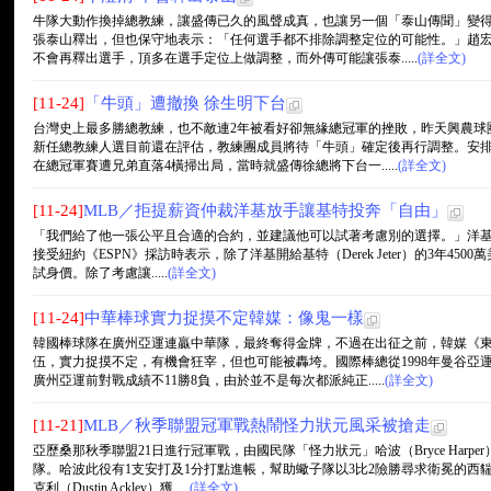
牛隊大動作換掉總教練，讓盛傳已久的風聲成真，也讓另一個「泰山傳聞」變
張泰山釋出，但也保守地表示：「任何選手都不排除調整定位的可能性。」趙
不會再釋出選手，頂多在選手定位上做調整，而外傳可能讓張泰.....
(詳全文)
[11-24]
「牛頭」遭撤換 徐生明下台
台灣史上最多勝總教練，也不敵連2年被看好卻無緣總冠軍的挫敗，昨天興農球
新任總教練人選目前還在評估，教練團成員將待「牛頭」確定後再行調整。安
在總冠軍賽遭兄弟直落4橫掃出局，當時就盛傳徐總將下台一.....
(詳全文)
[11-24]
MLB／拒提薪資仲裁洋基放手讓基特投奔「自由」
「我們給了他一張公平且合適的合約，並建議他可以試著考慮別的選擇。」洋基總經理凱
接受紐約《ESPN》採訪時表示，除了洋基開給基特（Derek Jeter）的3年4
試身價。除了考慮讓.....
(詳全文)
[11-24]
中華棒球實力捉摸不定韓媒：像鬼一樣
韓國棒球隊在廣州亞運連贏中華隊，最終奪得金牌，不過在出征之前，韓媒《
伍，實力捉摸不定，有機會狂宰，但也可能被轟垮。國際棒總從1998年曼谷亞
廣州亞運前對戰成績不11勝8負，由於並不是每次都派純正.....
(詳全文)
[11-21]
MLB／秋季聯盟冠軍戰熱鬧怪力狀元風采被搶走
亞歷桑那秋季聯盟21日進行冠軍戰，由國民隊「怪力狀元」哈波（Bryce Har
隊。哈波此役有1支安打及1分打點進帳，幫助蠍子隊以3比2險勝尋求衛冕的西
克利（Dustin Ackley）獲.....
(詳全文)