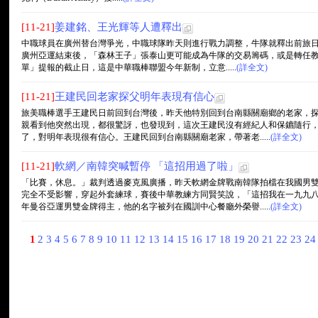
[11-21]
姜建銘、王光輝等人遭釋出
中職球員在廣州替台灣爭光，中職球隊昨天則進行戰力調整，牛隊就釋出前旅日
廣州亞運結束後，「森林王子」張泰山更可能成為牛隊的交易籌碼，或是轉任教練
單」提報的截止日，這是中華職棒聯盟今年新制，立意.....
(詳全文)
[11-21]
王建民回老家探父明年表現有信心
旅美職棒選手王建民日前回到台灣後，昨天他特別回到台南縣關廟鄉的老家，
親看到他突然出現，都很驚訝，也發現到，這次王建民沒有經紀人和保鑣隨行
了，對明年表現很有信心。王建民回到台南縣關廟老家，帶著老.....
(詳全文)
[11-21]
軟網／南韓突喊暫停 「這招用過了啦」
「比賽，休息。」裁判透過麥克風廣播，昨天軟網金牌戰南韓隊拍檔在我國男
完全不受影響，穿起外套練球，賽後中華教練方同賢笑說，「這招我在一九九
年曼谷亞運男雙金牌得主，他的名字被列在國訓中心餐廳外榮譽.....
(詳全文)
1
2
3
4
5
6
7
8
9
10
11
12
13
14
15
16
17
18
19
20
21
22
23
2