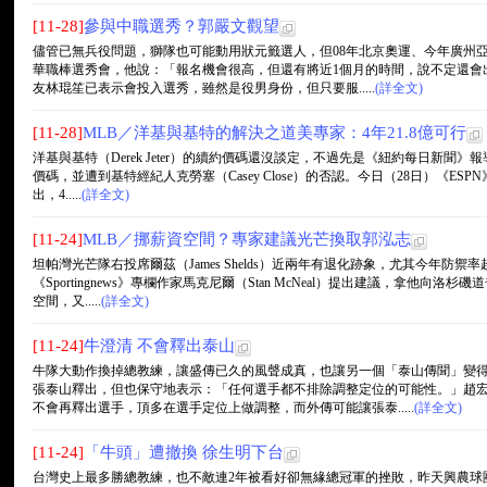
[11-28]
參與中職選秀？郭嚴文觀望
儘管已無兵役問題，獅隊也可能動用狀元籤選人，但08年北京奧運、今年廣州
華職棒選秀會，他說：「報名機會很高，但還有將近1個月的時間，說不定還會
友林琨笙已表示會投入選秀，雖然是役男身份，但只要服.....
(詳全文)
[11-28]
MLB／洋基與基特的解決之道美專家：4年21.8億可行
洋基與基特（Derek Jeter）的續約價碼還沒談定，不過先是《紐約每日新聞》
價碼，並遭到基特經紀人克勞塞（Casey Close）的否認。今日（28日）《ESPN》
出，4.....
(詳全文)
[11-24]
MLB／挪薪資空間？專家建議光芒換取郭泓志
坦帕灣光芒隊右投席爾茲（James Shelds）近兩年有退化跡象，尤其今年防禦
《Sportingnews》專欄作家馬克尼爾（Stan McNeal）提出建議，拿他向洛杉
空間，又.....
(詳全文)
[11-24]
牛澄清 不會釋出泰山
牛隊大動作換掉總教練，讓盛傳已久的風聲成真，也讓另一個「泰山傳聞」變
張泰山釋出，但也保守地表示：「任何選手都不排除調整定位的可能性。」趙
不會再釋出選手，頂多在選手定位上做調整，而外傳可能讓張泰.....
(詳全文)
[11-24]
「牛頭」遭撤換 徐生明下台
台灣史上最多勝總教練，也不敵連2年被看好卻無緣總冠軍的挫敗，昨天興農球