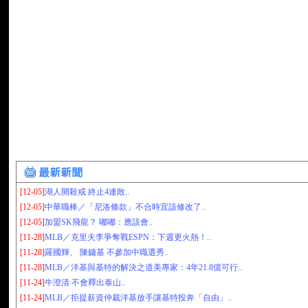
[12-05]
湖人開殺戒 終止4連敗..
[12-05]
中華職棒／「尼洛條款」不合時宜該修改了..
[12-05]
加盟SK飛龍？ 嘟嘟：應該會..
[11-28]
MLB／克里夫李爭奪戰ESPN：下週更火熱！..
[11-28]
羅國輝、 陳鏞基 不參加中職選秀..
[11-28]
MLB／洋基與基特的解決之道美專家：4年21.8億可行..
[11-24]
牛澄清 不會釋出泰山..
[11-24]
MLB／拒提薪資仲裁洋基放手讓基特投奔「自由」..