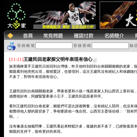
登 錄 帳 號
登 錄 密 碼
驗 
[11-21]
王建民回老家探父明年表現有信心
旅美職棒選手王建民日前回到台灣後，昨天他特別回到台南縣關廟鄉的老家，
鄉親看到他突然出現，都很驚訝，也發現到，這次王建民沒有經紀人和保鑣隨
不多了，對明年表現很有信心。
王建民回到台南縣關廟老家，帶著老婆和小孩一塊跟著家人到山西宮上香祈福
感覺很好奇，阿嬤緊緊牽著小王子，王建民則是跟著拜拜。
看到王建民回到台南老家，鄉親們可是比誰都興奮，沒有經紀人陪同，也沒有
都覺得他人變的親切多了，爭相要跟他一塊合照。山西宮主委張伯祿：「我有
啦。」
沒有像過去抽籤問事，王建民看起來輕鬆許多，復建的差不多了，已經恢復原
鄉親的支持下，能有更好的表現。