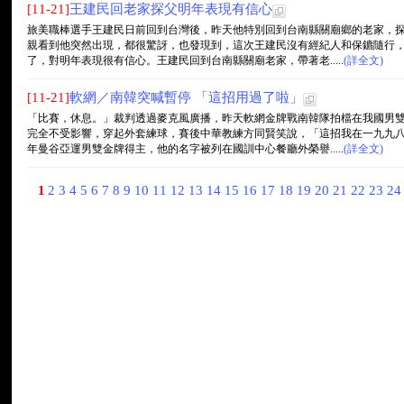
[11-21]
王建民回老家探父明年表現有信心
旅美職棒選手王建民日前回到台灣後，昨天他特別回到台南縣關廟鄉的老家，
親看到他突然出現，都很驚訝，也發現到，這次王建民沒有經紀人和保鑣隨行
了，對明年表現很有信心。王建民回到台南縣關廟老家，帶著老.....
(詳全文)
[11-21]
軟網／南韓突喊暫停 「這招用過了啦」
「比賽，休息。」裁判透過麥克風廣播，昨天軟網金牌戰南韓隊拍檔在我國男
完全不受影響，穿起外套練球，賽後中華教練方同賢笑說，「這招我在一九九
年曼谷亞運男雙金牌得主，他的名字被列在國訓中心餐廳外榮譽.....
(詳全文)
1
2
3
4
5
6
7
8
9
10
11
12
13
14
15
16
17
18
19
20
21
22
23
2