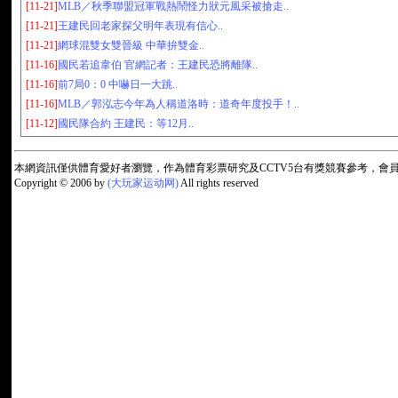
[11-21]
MLB／秋季聯盟冠軍戰熱鬧怪力狀元風采被搶走..
[11-21]
王建民回老家探父明年表現有信心..
[11-21]
網球混雙女雙晉級 中華拚雙金..
[11-16]
國民若追韋伯 官網記者：王建民恐將離隊..
[11-16]
前7局0：0 中嚇日一大跳..
[11-16]
MLB／郭泓志今年為人稱道洛時：道奇年度投手！..
[11-12]
國民隊合約 王建民：等12月..
本網資訊僅供體育愛好者瀏覽，作為體育彩票研究及CCTV5台有獎競賽參考，
Copyright © 2006 by
(大玩家运动网)
All rights reserved