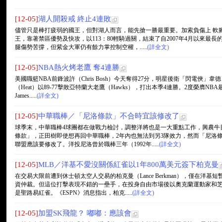
[12-05]
湖人開殺戒 終止4連敗
儘管只是棒打疲弱的國王，但對湖人而言，能先搶一勝最重要。加索負傷上 軟
王，靠著禁區優勢及快攻，以113：80輕騎過關，結束了自2007年4月以來最長
腿傷勢苦撐，但紫金大軍仍有餘力掌控制空權，.....
(詳全文)
[12-05]
NBA熱火烤老鷹 奪4連勝
美國職籃NBA前鋒波許（Chris Bosh）今天奪得27分，明星後衛「閃電俠」韋德（
（Heat）以89-77擊敗亞特蘭大老鷹（Hawks），打出本季4連勝。2度榮膺NB
James.....
(詳全文)
[12-05]
中華職棒／「尼洛條款」不合時宜該修改了
球季末，中華職棒4球團都在做戰力檢討，調整洋將也是一大重點工作，興農牛
條款」，正田樹即使想再回中華職棒，2年內也無法到另3隊效力，然而「尼洛條
聯盟應該要修改了。洋投尼洛曾於職棒三年（1992年.....
(詳全文)
[12-05]
MLB／洋基不愛沒關係紅雀以1年800萬美元簽下柏克曼
在交易大限前遭到休士頓太空人交易的柏克曼（Lance Berkman），僅在洋
資仲裁。但這位打擊表現不錯的一壘手，在投身自由市場後以奧克蘭運動家和
是聖路易紅雀。《ESPN》消息指出，柏克.....
(詳全文)
[12-05]
加盟SK飛龍？ 嘟嘟：應該會