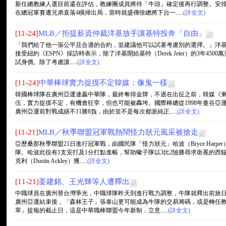
新任總教練人選目前還在評估，教練團成員將待「牛頭」確定後再行調整。安
在總冠軍賽遭兄弟直落4橫掃出局，當時就盛傳徐總將下台一.....
(詳全文)
[11-24]
MLB／拒提薪資仲裁洋基放手讓基特投奔「自由」
「我們給了他一張公平且合適的合約，並建議他可以試著考慮別的選擇。」洋基總經理凱
接受紐約《ESPN》採訪時表示，除了洋基開給基特（Derek Jeter）的3年4
試身價。除了考慮讓.....
(詳全文)
[11-24]
中華棒球實力捉摸不定韓媒：像鬼一樣
韓國棒球隊在廣州亞運連贏中華隊，最終奪得金牌，不過在出征之前，韓媒《
伍，實力捉摸不定，有機會狂宰，但也可能被轟垮。國際棒總從1998年曼谷亞
廣州亞運前對戰成績不11勝8負，由於並不是每次都派純正.....
(詳全文)
[11-21]
MLB／秋季聯盟冠軍戰熱鬧怪力狀元風采被搶走
亞歷桑那秋季聯盟21日進行冠軍戰，由國民隊「怪力狀元」哈波（Bryce Har
隊。哈波此役有1支安打及1分打點進帳，幫助蠍子隊以3比2險勝尋求衛冕的西
克利（Dustin Ackley）獲.....
(詳全文)
[11-21]
姜建銘、王光輝等人遭釋出
中職球員在廣州替台灣爭光，中職球隊昨天則進行戰力調整，牛隊就釋出前旅日
廣州亞運結束後，「森林王子」張泰山更可能成為牛隊的交易籌碼，或是轉任教練
單」提報的截止日，這是中華職棒聯盟今年新制，立意.....
(詳全文)