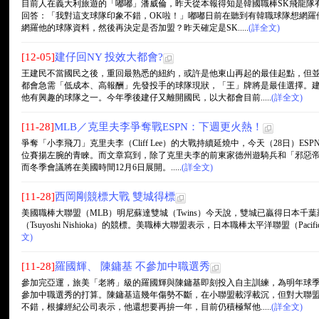
目前人在義大利旅遊的「嘟嘟」潘威倫，昨天從本報得知是韓國職棒SK飛龍隊
回答：「我對這支球隊印象不錯，OK啦！」嘟嘟日前在聽到有韓職球隊想網羅
網羅他的球隊資料，然後再決定是否加盟？昨天確定是SK.....
(詳全文)
[12-05]
建仔回NY 投效大都會?
王建民不當國民之後，重回最熟悉的紐約，或許是他東山再起的最佳起點，但
都會急需「低成本、高報酬」先發投手的球隊現狀，「王」牌將是最佳選擇。
他有興趣的球隊之一。今年季後建仔又離開國民，以大都會目前.....
(詳全文)
[11-28]
MLB／克里夫李爭奪戰ESPN：下週更火熱！
爭奪「小李飛刀」克里夫李（Cliff Lee）的大戰持續延燒中，今天（28日）
位賽揚左腕的青睞。而文章寫到，除了克里夫李的前東家德州遊騎兵和「邪惡帝
而冬季會議將在美國時間12月6日展開。.....
(詳全文)
[11-28]
西岡剛競標大戰 雙城得標
美國職棒大聯盟（MLB）明尼蘇達雙城（Twins）今天說，雙城已贏得日本千葉羅德海洋隊
（Tsuyoshi Nishioka）的競標。美職棒大聯盟表示，日本職棒太平洋聯盟（Pacifi
文)
[11-28]
羅國輝、 陳鏞基 不參加中職選秀
參加完亞運，旅美「老將」級的羅國輝與陳鏞基即刻投入自主訓練，為明年球
參加中職選秀的打算。陳鏞基這幾年傷勢不斷，在小聯盟載浮載沉，但對大聯
不錯，根據經紀公司表示，他還想要再拚一年，目前仍積極幫他.....
(詳全文)