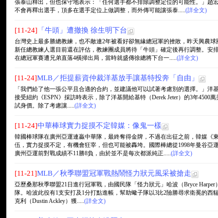
張泰山釋出，但也保守地表示：「任何選手都不排除調整定位的可能性。」趙
不會再釋出選手，頂多在選手定位上做調整，而外傳可能讓張泰.....
(詳全文)
[11-24]
「牛頭」遭撤換 徐生明下台
台灣史上最多勝總教練，也不敵連2年被看好卻無緣總冠軍的挫敗，昨天興農球
新任總教練人選目前還在評估，教練團成員將待「牛頭」確定後再行調整。安
在總冠軍賽遭兄弟直落4橫掃出局，當時就盛傳徐總將下台一.....
(詳全文)
[11-24]
MLB／拒提薪資仲裁洋基放手讓基特投奔「自由」
「我們給了他一張公平且合適的合約，並建議他可以試著考慮別的選擇。」洋基總經理凱
接受紐約《ESPN》採訪時表示，除了洋基開給基特（Derek Jeter）的3年4
試身價。除了考慮讓.....
(詳全文)
[11-24]
中華棒球實力捉摸不定韓媒：像鬼一樣
韓國棒球隊在廣州亞運連贏中華隊，最終奪得金牌，不過在出征之前，韓媒《
伍，實力捉摸不定，有機會狂宰，但也可能被轟垮。國際棒總從1998年曼谷亞
廣州亞運前對戰成績不11勝8負，由於並不是每次都派純正.....
(詳全文)
[11-21]
MLB／秋季聯盟冠軍戰熱鬧怪力狀元風采被搶走
亞歷桑那秋季聯盟21日進行冠軍戰，由國民隊「怪力狀元」哈波（Bryce Har
隊。哈波此役有1支安打及1分打點進帳，幫助蠍子隊以3比2險勝尋求衛冕的西
克利（Dustin Ackley）獲.....
(詳全文)