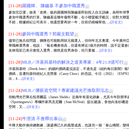
[11-28]
羅國輝、 陳鏞基 不參加中職選秀
參加完亞運，旅美「老將」級的羅國輝與陳鏞基即刻投入自主訓練，為明年球
參加中職選秀的打算。陳鏞基這幾年傷勢不斷，在小聯盟載浮載沉，但對大聯
不錯，根據經紀公司表示，他還想要再拚一年，目前仍積極幫他.....
(詳全文)
[11-28]
參與中職選秀？郭嚴文觀望
儘管已無兵役問題，獅隊也可能動用狀元籤選人，但08年北京奧運、今年廣州
華職棒選秀會，他說：「報名機會很高，但還有將近1個月的時間，說不定還會
友林琨笙已表示會投入選秀，雖然是役男身份，但只要服.....
(詳全文)
[11-28]
MLB／洋基與基特的解決之道美專家：4年21.8億可行
洋基與基特（Derek Jeter）的續約價碼還沒談定，不過先是《紐約每日新聞》
價碼，並遭到基特經紀人克勞塞（Casey Close）的否認。今日（28日）《ESPN》
出，4.....
(詳全文)
[11-24]
MLB／挪薪資空間？專家建議光芒換取郭泓志
坦帕灣光芒隊右投席爾茲（James Shelds）近兩年有退化跡象，尤其今年防禦
《Sportingnews》專欄作家馬克尼爾（Stan McNeal）提出建議，拿他向洛杉
空間，又.....
(詳全文)
[11-24]
牛澄清 不會釋出泰山
牛隊大動作換掉總教練，讓盛傳已久的風聲成真，也讓另一個「泰山傳聞」變