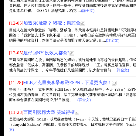
在交易大限前遭到休士頓太空人交易的柏克曼（Lance Berkman），僅在洋
資仲裁。但這位打擊表現不錯的一壘手，在投身自由市場後以奧克蘭運動家和
是聖路易紅雀。《ESPN》消息指出，柏克.....
(詳全文)
[12-05]
加盟SK飛龍？ 嘟嘟：應該會
目前人在義大利旅遊的「嘟嘟」潘威倫，昨天從本報得知是韓國職棒SK飛龍隊
回答：「我對這支球隊印象不錯，OK啦！」嘟嘟日前在聽到有韓職球隊想網羅
網羅他的球隊資料，然後再決定是否加盟？昨天確定是SK.....
(詳全文)
[12-05]
建仔回NY 投效大都會?
王建民不當國民之後，重回最熟悉的紐約，或許是他東山再起的最佳起點，但
都會急需「低成本、高報酬」先發投手的球隊現狀，「王」牌將是最佳選擇。
他有興趣的球隊之一。今年季後建仔又離開國民，以大都會目前.....
(詳全文)
[11-28]
MLB／克里夫李爭奪戰ESPN：下週更火熱！
爭奪「小李飛刀」克里夫李（Cliff Lee）的大戰持續延燒中，今天（28日）
位賽揚左腕的青睞。而文章寫到，除了克里夫李的前東家德州遊騎兵和「邪惡帝
而冬季會議將在美國時間12月6日展開。.....
(詳全文)
[11-28]
西岡剛競標大戰 雙城得標
美國職棒大聯盟（MLB）明尼蘇達雙城（Twins）今天說，雙城已贏得日本千葉羅德海洋隊
（Tsuyoshi Nishioka）的競標。美職棒大聯盟表示，日本職棒太平洋聯盟（Pacifi
文)