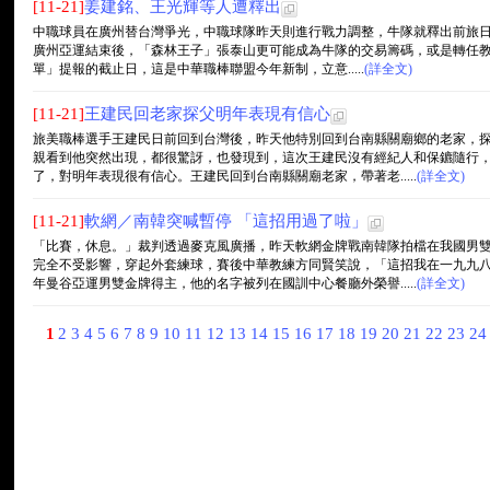
[11-21]
姜建銘、王光輝等人遭釋出
中職球員在廣州替台灣爭光，中職球隊昨天則進行戰力調整，牛隊就釋出前旅日
廣州亞運結束後，「森林王子」張泰山更可能成為牛隊的交易籌碼，或是轉任教練
單」提報的截止日，這是中華職棒聯盟今年新制，立意.....
(詳全文)
[11-21]
王建民回老家探父明年表現有信心
旅美職棒選手王建民日前回到台灣後，昨天他特別回到台南縣關廟鄉的老家，
親看到他突然出現，都很驚訝，也發現到，這次王建民沒有經紀人和保鑣隨行
了，對明年表現很有信心。王建民回到台南縣關廟老家，帶著老.....
(詳全文)
[11-21]
軟網／南韓突喊暫停 「這招用過了啦」
「比賽，休息。」裁判透過麥克風廣播，昨天軟網金牌戰南韓隊拍檔在我國男
完全不受影響，穿起外套練球，賽後中華教練方同賢笑說，「這招我在一九九
年曼谷亞運男雙金牌得主，他的名字被列在國訓中心餐廳外榮譽.....
(詳全文)
1
2
3
4
5
6
7
8
9
10
11
12
13
14
15
16
17
18
19
20
21
22
23
2