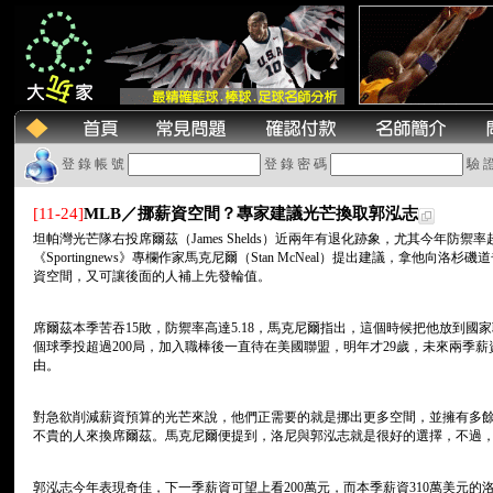
登 錄 帳 號
登 錄 密 碼
驗 
[11-24]
MLB／挪薪資空間？專家建議光芒換取郭泓志
坦帕灣光芒隊右投席爾茲（James Shelds）近兩年有退化跡象，尤其今年防禦
《Sportingnews》專欄作家馬克尼爾（Stan McNeal）提出建議，拿他向洛杉磯
資空間，又可讓後面的人補上先發輪值。
席爾茲本季苦吞15敗，防禦率高達5.18，馬克尼爾指出，這個時候把他放到國
個球季投超過200局，加入職棒後一直待在美國聯盟，明年才29歲，未來兩季薪
由。
對急欲削減薪資預算的光芒來說，他們正需要的就是挪出更多空間，並擁有多
不貴的人來換席爾茲。馬克尼爾便提到，洛尼與郭泓志就是很好的選擇，不過
郭泓志今年表現奇佳，下一季薪資可望上看200萬元，而本季薪資310萬美元的洛