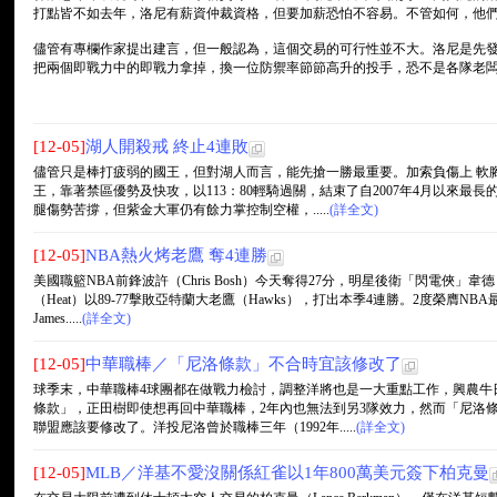
打點皆不如去年，洛尼有薪資仲裁資格，但要加薪恐怕不容易。不管如何，他
儘管有專欄作家提出建言，但一般認為，這個交易的可行性並不大。洛尼是先
把兩個即戰力中的即戰力拿掉，換一位防禦率節節高升的投手，恐不是各隊老
[12-05]
湖人開殺戒 終止4連敗
儘管只是棒打疲弱的國王，但對湖人而言，能先搶一勝最重要。加索負傷上 軟
王，靠著禁區優勢及快攻，以113：80輕騎過關，結束了自2007年4月以來最長
腿傷勢苦撐，但紫金大軍仍有餘力掌控制空權，.....
(詳全文)
[12-05]
NBA熱火烤老鷹 奪4連勝
美國職籃NBA前鋒波許（Chris Bosh）今天奪得27分，明星後衛「閃電俠」韋德（
（Heat）以89-77擊敗亞特蘭大老鷹（Hawks），打出本季4連勝。2度榮膺NB
James.....
(詳全文)
[12-05]
中華職棒／「尼洛條款」不合時宜該修改了
球季末，中華職棒4球團都在做戰力檢討，調整洋將也是一大重點工作，興農牛
條款」，正田樹即使想再回中華職棒，2年內也無法到另3隊效力，然而「尼洛條
聯盟應該要修改了。洋投尼洛曾於職棒三年（1992年.....
(詳全文)
[12-05]
MLB／洋基不愛沒關係紅雀以1年800萬美元簽下柏克曼