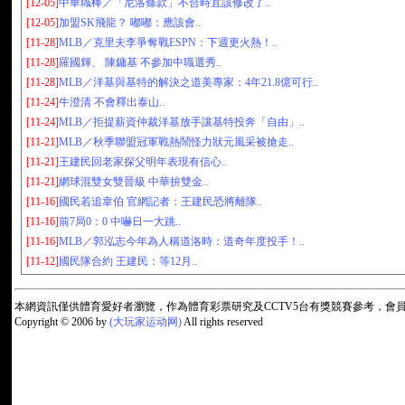
[12-05]
中華職棒／「尼洛條款」不合時宜該修改了..
[12-05]
加盟SK飛龍？ 嘟嘟：應該會..
[11-28]
MLB／克里夫李爭奪戰ESPN：下週更火熱！..
[11-28]
羅國輝、 陳鏞基 不參加中職選秀..
[11-28]
MLB／洋基與基特的解決之道美專家：4年21.8億可行..
[11-24]
牛澄清 不會釋出泰山..
[11-24]
MLB／拒提薪資仲裁洋基放手讓基特投奔「自由」..
[11-21]
MLB／秋季聯盟冠軍戰熱鬧怪力狀元風采被搶走..
[11-21]
王建民回老家探父明年表現有信心..
[11-21]
網球混雙女雙晉級 中華拚雙金..
[11-16]
國民若追韋伯 官網記者：王建民恐將離隊..
[11-16]
前7局0：0 中嚇日一大跳..
[11-16]
MLB／郭泓志今年為人稱道洛時：道奇年度投手！..
[11-12]
國民隊合約 王建民：等12月..
本網資訊僅供體育愛好者瀏覽，作為體育彩票研究及CCTV5台有獎競賽參考，
Copyright © 2006 by
(大玩家运动网)
All rights reserved