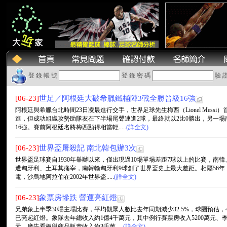
登 錄 帳 號
登 錄 密 碼
驗 
[06-23]
世足／阿根廷大破希臘鐵桶陣3戰全勝晉級16強
阿根廷與希臘台北時間23日凌晨進行交手，世界足球先生梅西（Lionel Mes
進，但成功組織攻勢助隊友在下半場尾聲連進2球，最終就以2比0勝出，另一場
16強。賽前阿根廷名將梅西顯得相當輕.....
(詳全文)
[06-23]
世界盃屠殺記 南北韓包辦3次
世界盃足球賽自1930年舉辦以來，僅出現過10場單場差距7球以上的比賽，南韓、
遭匈牙利、土耳其痛宰，南韓輸匈牙利9球創了世界盃史上最大差距。相隔56年
電，沙烏地阿拉伯在2002年世界盃.....
(詳全文)
[06-23]
象票房慘跌 營運亮紅燈
兄弟象上半季30場主場比賽，平均觀眾人數比去年同期減少32.5%，球團預估
已亮起紅燈。象隊去年總收入約1億4千萬元，其中例行賽票房收入5200萬元、季後
元，廣告看板與商品販賣收入約3千萬.....
(詳全文)