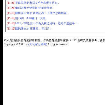
[11-21]
王建民回老家探父明年表現有信心..
[11-21]
網球混雙女雙晉級 中華拚雙金..
[11-16]
國民若追韋伯 官網記者：王建民恐將離隊..
[11-16]
前7局0：0 中嚇日一大跳..
[11-16]
MLB／郭泓志今年為人稱道洛時：道奇年度投手！..
[11-12]
國民隊合約 王建民：等12月..
本網資訊僅供體育愛好者瀏覽，作為體育彩票研究及CCTV5台有獎競賽參考，
Copyright © 2006 by
(大玩家运动网)
All rights reserved