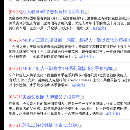
[06-23]
紅人教練:郭泓志有資格進明星賽
美國職棒大聯盟明星賽將於7月13日在洛杉磯舉行，洛杉磯道奇隊的左投郭泓
練貝克為郭泓志背書，認為他有資格入選。郭泓志今年球季的表現十分出色，
共出賽21場，主投21局，只被敲出9支安打，投出6次.....
(詳全文)
[06-23]
MLB／王建民復健展「態度」經紀人：難以置信的積極
「台灣之光」王建民近來復健步調愈來愈快，美國時間22日首度進行站上投手丘
度踏上球場中的投手丘，其復健過程千辛萬苦，建仔毫無怨言，一直做自己該做的事
不住稱讚道，「他真是難以置信的積極！」2.....
(詳全文)
[06-21]
MLB／紅人三戰僅拿1分系列戰慘遭水手剃光頭
辛辛那提紅人再被完封！西雅圖水手在系列戰前2場都只用1位先發就解決紅人
出3安打演出完封。雖然紅人先發哈朗（Aaron Harang）主投６局也只被打
以1比0險勝。水手此役推出本季勝場尚.....
(詳全文)
[06-21]
美國父親節 大聯盟父子檔傳奇
在美國，今天是六月的第三個星期天，也是一年一度的父親節，很多大聯盟的
史上最著名的父子檔，就是剛退休的全壘打王小葛瑞菲，他不但曾和老爸同隊，
生涯，水手隊的全壘打王小葛瑞菲，不久前宣佈退休，他輝煌.....
(詳全文)
[06-21]
郭泓志好投難敵 道奇4:5紅襪