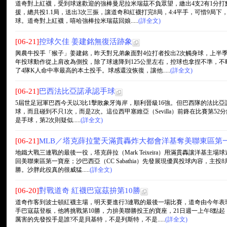
道奇對上紅襪，受到球迷歡迎的強棒曼尼拉米瑞茲不負眾望，繳出4支2有1分打
援，總共投1.1局，送出3次三振，讓道奇和紅襪打完8局，4:4平手，可惜9局下
球。道奇對上紅襪，嘻哈強棒拉米瑞茲回娘.....
(詳全文)
[06-21]
控球欠佳 姜建銘無復活跡象
興農牛投手「猴子」姜建銘，昨天對兄弟象面對4位打者投出2次觸身球，上半
年投球動作從上肩改為側投，除了球速降到125公里左右，控球也拿捏不準，不
了4隊K人命中率最高的本土投手。球感還沒恢復，讓他.....
(詳全文)
[06-21]
巴西法比亞諾承認手球
5屆世足冠軍巴西今天以3比1擊敗象牙海岸，順利晉級16強。但巴西隊的法比亞諾（L
球，而且碰到不只1次，而是2次。這位西甲塞維亞（Sevilla）前鋒在比賽第5
是手球，第2次則疑似.....
(詳全文)
[06-21]
MLB／塔克薛拉驚天滿貫轟炸大都會洋基奪美聯東區第
地鐵大戰三連戰的最後一役，塔克薛拉（Mark Teixeira）用滿貫轟讓洋基主
回美聯東區第一寶座；沙巴西亞（CC Sabathia）先發展現優異投球內容，主
勝。沙胖此役真的很威猛.....
(詳全文)
[06-20]
對戰道奇 紅襪巴寇茲拚第10勝
道奇作客到波士頓紅襪主場，明天要進行3連戰的最後一場比賽，道奇由今年表
手巴寇茲登板，他將挑戰第10勝，力拚美聯勝投王的寶座，21日週一上午8點
厲害的先發投手是誰?不是貝基特，不是列斯特，不是.....
(詳全文)