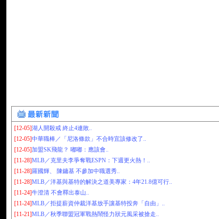
[12-05]
湖人開殺戒 終止4連敗..
[12-05]
中華職棒／「尼洛條款」不合時宜該修改了..
[12-05]
加盟SK飛龍？ 嘟嘟：應該會..
[11-28]
MLB／克里夫李爭奪戰ESPN：下週更火熱！..
[11-28]
羅國輝、 陳鏞基 不參加中職選秀..
[11-28]
MLB／洋基與基特的解決之道美專家：4年21.8億可行..
[11-24]
牛澄清 不會釋出泰山..
[11-24]
MLB／拒提薪資仲裁洋基放手讓基特投奔「自由」..
[11-21]
MLB／秋季聯盟冠軍戰熱鬧怪力狀元風采被搶走..