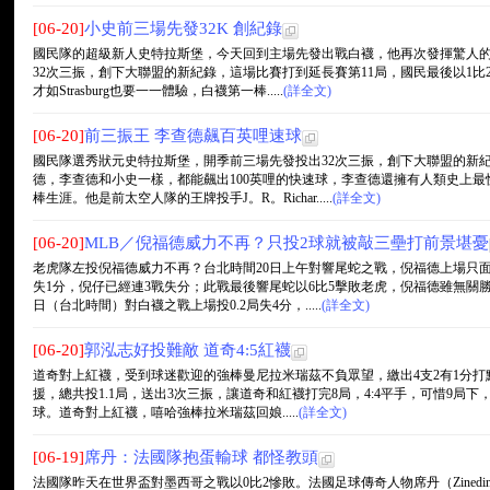
[06-20]
小史前三場先發32K 創紀錄
國民隊的超級新人史特拉斯堡，今天回到主場先發出戰白襪，他再次發揮驚人的
32次三振，創下大聯盟的新紀錄，這場比賽打到延長賽第11局，國民最後以1
才如Strasburg也要一一體驗，白襪第一棒.....
(詳全文)
[06-20]
前三振王 李查德飆百英哩速球
國民隊選秀狀元史特拉斯堡，開季前三場先發投出32次三振，創下大聯盟的新
德，李查德和小史一樣，都能飆出100英哩的快速球，李查德還擁有人類史上
棒生涯。他是前太空人隊的王牌投手J。R。Richar.....
(詳全文)
[06-20]
MLB／倪福德威力不再？只投2球就被敲三壘打前景堪憂
老虎隊左投倪福德威力不再？台北時間20日上午對響尾蛇之戰，倪福德上場只
失1分，倪仔已經連3戰失分；此戰最後響尾蛇以6比5擊敗老虎，倪福德雖無關
日（台北時間）對白襪之戰上場投0.2局失4分，.....
(詳全文)
[06-20]
郭泓志好投難敵 道奇4:5紅襪
道奇對上紅襪，受到球迷歡迎的強棒曼尼拉米瑞茲不負眾望，繳出4支2有1分打
援，總共投1.1局，送出3次三振，讓道奇和紅襪打完8局，4:4平手，可惜9局下
球。道奇對上紅襪，嘻哈強棒拉米瑞茲回娘.....
(詳全文)
[06-19]
席丹：法國隊抱蛋輸球 都怪教頭
法國隊昨天在世界盃對墨西哥之戰以0比2慘敗。法國足球傳奇人物席丹（Zinedine