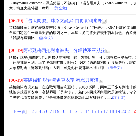
（RaymondDomenech）調度錯誤，不該換下中場古爾庫夫（YoannGourc
意，簡直大錯特錯。席丹.....
(詳全文)
[06-19]
「普天同慶」球路太詭異 門將哀鴻遍野
英格蘭國家足球代表隊長吉拉德（Steven Gerrard ）17日表示，備受批評的本
各國門將發生一連串失誤的原因之一。本屆世足門將失誤幾乎蔚為特色。吉拉德在開普
「我認為這顆比.....
(詳全文)
[06-19]
阿根廷梅西把對南韓失一分歸咎巫巫玆拉
阿根廷球星(梅西)把昨天阿根廷對南韓一戰，阿根廷失一分，歸咎給巫巫茲拉
手什麼都聽不到。上半場傷停時間，阿根廷後防（德米凱利斯）接應失誤，讓
大家都對著（德米凱利斯）大叫，可是他什麼都聽不到；梅.....
(詳全文)
[06-19]
英隊踢和 球迷衝進更衣室 辱罵貝克漢
英格蘭隊表現欠佳，在迎戰阿爾吉利亞時，以0比0踢和，兩萬五千多名到南非
地衝進球員更衣室，高聲辱罵「貝克漢」。為此英國球隊向國際足總抗議，安
年沒有代表英國參賽，但是英格蘭隊教練邀請他以客卿身分，.....
(詳全文)
1
2
3
4
5
6
7
8
9
10
11
12
13
14
15
16
17
18
19
20
21
2
上 一 頁
|