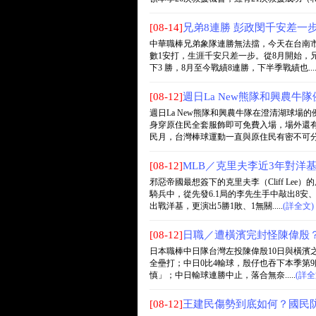
[08-14]
兄弟8連勝 彭政閔千安差一
中華職棒兄弟象隊連勝無法擋，今天在台南市
數1安打，生涯千安只差一步。從8月開始，兄
下3 勝，8月至今戰績8連勝，下半季戰績也....
[08-12]
週日La New熊隊和興農
週日La New熊隊和興農牛隊在澄清湖球場
身穿原住民全套服飾即可免費入場，場外還
民月，台灣棒球運動一直與原住民有密不可分的關
[08-12]
MLB／克里夫李近3年對洋
邪惡帝國最想簽下的克里夫李（Cliff L
騎兵中，從先發6.1局的李先生手中敲出8安
出戰洋基，更演出5勝1敗、1無關.....
(詳全文)
[08-12]
日職／遭橫濱完封怪陳偉殷
日本職棒中日隊台灣左投陳偉殷10日與橫濱之戰，
全壘打；中日0比4輸球，殷仔也吞下本季第
慎」；中日輸球連勝中止，落合無奈.....
(詳全
[08-12]
王建民傷勢到底如何？國民