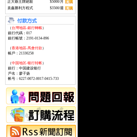
正大爺王牌絕殺
$5000/月
袁鑫勝利方程式
$3500/週
（
台灣地區-銀行轉帳
）
銀行代碼：017
銀行帳號：2191-0134-896
（
香港地區-馬會付款
）
帳戶：21330258
（
中国地区-银行转帐
）
銀行：中国建设银行
戶名：廖子扬
帐号：6227-0072-0017-0415-733