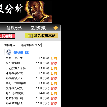
選擇地區：
李斌王牌心水
$2000/週
段小華波經
$2800元/週
丁志杰海外來料
$3000/週
陳婷賽事錦囊
$2500/週
鄭旭經驗分享
$1800元/週
榮哥日韓棒精選
$3800/週
交爺獨門秘笈
$3300元/月
趙小玲專欄推介
$4200/週
超叔殺豬計劃
$1800元/週
鄭夢精選頻道
$2800元/月