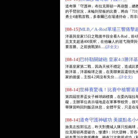
道奇隊「守護神」布拉克斯頓一再崩盤，總
的手臂狀況，未輪到登板的比賽，將由「73
勇士4連戰首戰，多泰爾已在場邊待命，而非已連
[08-15]
MLB／A-Rod單場三響痛
洋基與皇家15日之戰後半段全看A-Rod，前
且支支超過400英呎，在他嚇人的巡弋飛彈與休
賽首勝。之前挑戰第6.....
(詳全文)
[08-14]
巴特勒關鍵砲 皇家4:3勝洋基
洋基皇家第二戰，因為天候不穩定，造成比賽
敗洋基，洋基輸球之後，在美聯東區還領先光芒2
家的後援，主投4.2局沒有失分.....
(詳全文)
[08-14]
世棒賽驚魂！比賽中槍響港
第四屆世界盃女子棒球錦標賽，在委內瑞拉
礙，主辦單位表示場地是在軍事學校旁，很
華隊當時回到飯店休息，全體平安，只是在場邊的
[08-14]
道奇守護神破功 美媒點名小
旅美左投郭泓志，昨天對費城人隊只投兩球，
拉克斯頓再度破功，慘遭9：10大逆轉，苦
頓本季26次救援機會，雖有21次救援成功（和隊友