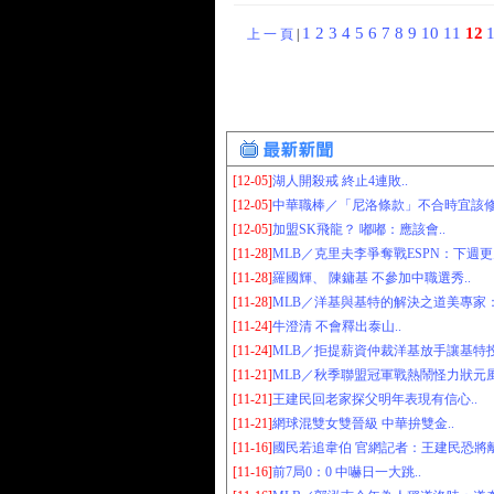
1
2
3
4
5
6
7
8
9
10
11
12
上 一 頁
|
[12-05]
湖人開殺戒 終止4連敗..
[12-05]
中華職棒／「尼洛條款」不合時宜該修改
[12-05]
加盟SK飛龍？ 嘟嘟：應該會..
[11-28]
MLB／克里夫李爭奪戰ESPN：下週更
[11-28]
羅國輝、 陳鏞基 不參加中職選秀..
[11-28]
MLB／洋基與基特的解決之道美專家：4年
[11-24]
牛澄清 不會釋出泰山..
[11-24]
MLB／拒提薪資仲裁洋基放手讓基特投
[11-21]
MLB／秋季聯盟冠軍戰熱鬧怪力狀元風
[11-21]
王建民回老家探父明年表現有信心..
[11-21]
網球混雙女雙晉級 中華拚雙金..
[11-16]
國民若追韋伯 官網記者：王建民恐將離
[11-16]
前7局0：0 中嚇日一大跳..