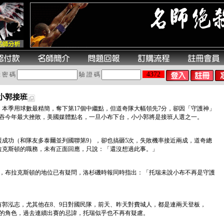
4372
 密 碼
驗 證 碼
小郭接班
本季用球數最精簡，奪下第17個中繼點，但道奇隊大幅領先7分，卻因「守護神」
苦吞今年最大挫敗，美國媒體點名，一旦小布下台，小小郭將是接班人選之一。
救援成功（和隊友多泰爾並列國聯第9），卻也搞砸5次，失敗機率接近兩成，道奇總
拉克斯頓的職務，未有正面回應，只說：「還沒想過此事。」
後，布拉克斯頓的地位已有疑問，洛杉磯時報同時指出：「托瑞未說小布不再是守護
郭泓志，尤其他在8、9日對國民隊，前天、昨天對費城人，都是連兩天登板，
手的角色，過去連續出賽的忌諱，托瑞似乎也不再有疑慮。