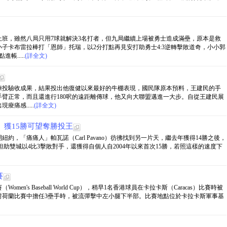
班，雖然八局只用7球就解決3名打者，但九局繼續上場被勇士造成滿壘，原本是救
子卡布雷拉棒打「恩師」托瑞，以2分打點再見安打助勇士4:3逆轉擊敗道奇，小小郭
.....
(詳全文)
練投驗收成果，結果投出他復健以來最好的牛棚表現，國民隊原本預料，王建民的手
手臂正常，而且還進行180呎的遠距離傳球，他又向大聯盟邁進一大步。自從王建民展
痛感.....
(詳全文)
」獲15勝可望奪勝投王
，「痛痛人」帕瓦諾（Carl Pavano）彷彿找到另一片天，繼去年獲得14勝之後，
但助雙城以4比3擊敗對手，還獲得自個人自2004年以來首次15勝，若照這樣的速度下
賽
's Baseball World Cup），稍早1名香港球員在卡拉卡斯（Caracas）比賽時被
對荷蘭比賽中擔任3壘手時，被流彈擊中左小腿下半部。比賽地點位於卡拉卡斯軍事基