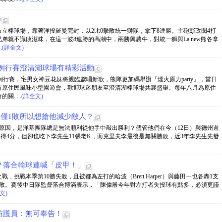
步
立棒球場，靠著洋投羅曼完封，以2比0擊敗統一獅隊，拿下8連勝。主砲彭政閔4打
弟就不識敗滋味，在這一波8連勝的高潮中，兩勝興農牛，對統一獅與La new熊各拿
.
(詳全文)
牛隊例行賽澄清湖球場有精彩活動
的例行賽，宅男女神豆花妹將親臨獻唱新歌，熊隊更加碼舉辦『煙火原力party』，當日
有原住民風味小型園遊會，歡迎球迷朋友至澄清湖棒球場共襄盛舉。每年八月為原住
.....
(詳全文)
基僅1敗所以想搶他減少敵人？
ee）的原因，是洋基團隊總是無法順利從他手中敲出勝利？儘管他們在今（12日）與德州遊
、得4分，但卻也吃下李先生11張老K，而克里夫李最後是無關勝敗，近3年李先生先發
？落合輸球連喊「皮甲！」
挑戰本季第10勝失敗，且被都為左打的哈波（Brett Harper）與藤田一也各轟1支
9敗。賽後中日隊監督落合博滿表示，「陳偉殷今年對左打者失投球有點多，必須更謹
文)
防護員：無可奉告！