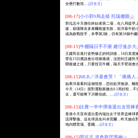
全壘打數現.....
(詳全文)
[08-17]
小小郭9局走樣 托瑞傻眼
郭泓志今天擔任終結者第二場，在八局提早上
援，卻讓隊友多泰爾救援失敗，前洋基牛奶小
成為敗戰投手，本季第2敗，仍有第18個中繼點進帳
[08-15]
牛棚隔日手不痠 建仔進步大
王建民在進行姿勢修正的特訓後，14日首度
臂在15日應該會出現痠痛感，沒想到王建民
開復健之後，只要投完牛棚，隔天手臂就會出現痠
[08-15]
MLB／洋基會哭！「痛痛人
如果洋基看到這個情形，恐怕欲哭無淚。離開紐約
今天（14日）面對運動家繳出6.1局好投，不
去，還可能奪下20勝佳績。.....
(詳全文)
[08-15]
比賽一半中彈港退出女世棒
香港今天宣布退出委內瑞拉女子世界盃棒球賽（Women
流彈擊傷。這名球員名叫卓莞爾，昨天她在
地內體育場。委國.....
(詳全文)
[08-15]
郭泓志 道奇新守護神