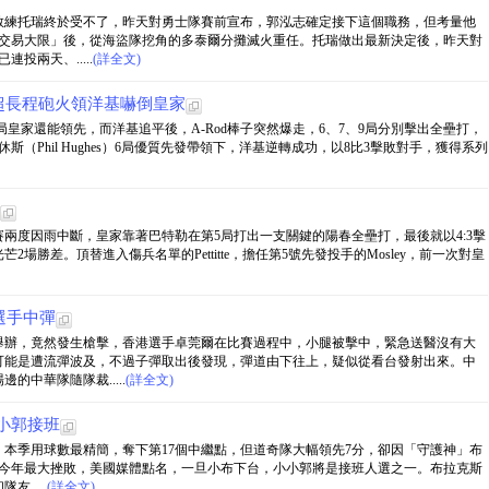
教練托瑞終於受不了，昨天對勇士隊賽前宣布，郭泓志確定接下這個職務，但考量他
1交易大限」後，從海盜隊挖角的多泰爾分攤滅火重任。托瑞做出最新決定後，昨天對
投兩天、.....
(詳全文)
擊超長程砲火領洋基嚇倒皇家
4局皇家還能領先，而洋基追平後，A-Rod棒子突然爆走，6、7、9局分別擊出全壘打，
斯（Phil Hughes）6局優質先發帶領下，洋基逆轉成功，以8比3擊敗對手，獲得系列
兩度因雨中斷，皇家靠著巴特勒在第5局打出一支關鍵的陽春全壘打，最後就以4:3擊
場勝差。頂替進入傷兵名單的Pettitte，擔任第5號先發投手的Mosley，前一次對皇
選手中彈
舉辦，竟然發生槍擊，香港選手卓莞爾在比賽過程中，小腿被擊中，緊急送醫沒有大
可能是遭流彈波及，不過子彈取出後發現，彈道由下往上，疑似從看台發射出來。中
中華隊隨隊裁.....
(詳全文)
小郭接班
本季用球數最精簡，奪下第17個中繼點，但道奇隊大幅領先7分，卻因「守護神」布
吞今年最大挫敗，美國媒體點名，一旦小布下台，小小郭將是接班人選之一。布拉克斯
.....
(詳全文)