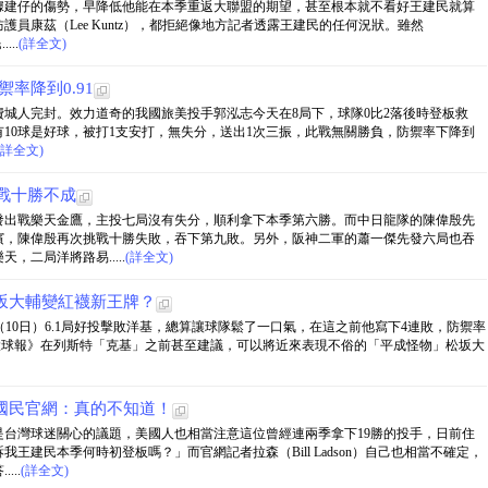
據建仔的傷勢，早降低他能在本季重返大聯盟的期望，甚至根本就不看好王建民就算
員康茲（Lee Kuntz），都拒絕像地方記者透露王建民的任何況狀。雖然
...
(詳全文)
禦率降到0.91
費城人完封。效力道奇的我國旅美投手郭泓志今天在8局下，球隊0比2落後時登板救
有10球是好球，被打1支安打，無失分，送出1次三振，此戰無關勝負，防禦率下降到
(詳全文)
戰十勝不成
發出戰樂天金鷹，主投七局沒有失分，順利拿下本季第六勝。而中日龍隊的陳偉殷先
濱，陳偉殷再次挑戰十勝失敗，吞下第九敗。另外，阪神二軍的蕭一傑先發六局也吞
二局洋將路易.....
(詳全文)
坂大輔變紅襪新王牌？
）今天（10日）6.1局好投擊敗洋基，總算讓球隊鬆了一口氣，在這之前他寫下4連敗，防禦率
頓環球報》在列斯特「克基」之前甚至建議，可以將近來表現不俗的「平成怪物」松坂大
國民官網：真的不知道！
台灣球迷關心的議題，美國人也相當注意這位曾經連兩季拿下19勝的投手，日前住
王建民本季何時初登板嗎？」而官網記者拉森（Bill Ladson）自己也相當不確定，
..
(詳全文)