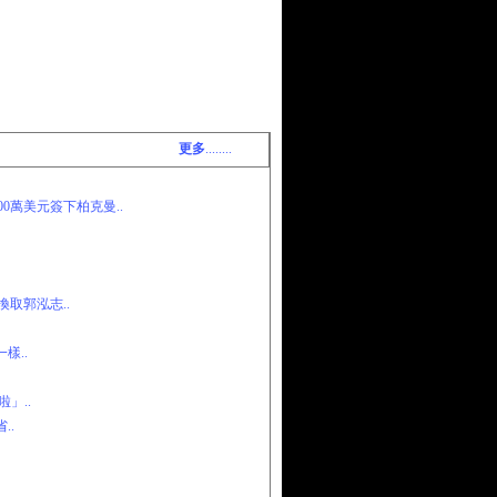
更多
........
0萬美元簽下柏克曼..
取郭泓志..
樣..
」..
..