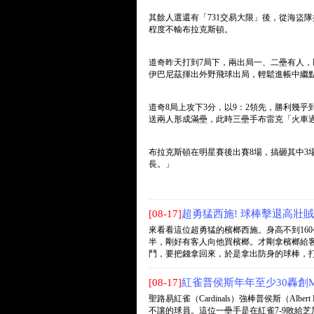
其餘人選還有「731交易大限」後，從海盜
程度不輸布拉克斯頓。
道奇昨天打到7局下，兩出局一、二壘有人，以
伊巴尼茲揮出外野飛球出局，輕鬆進帳中繼點，防
道奇8局上攻下3分，以9：2領先，勝利幾
送兩人形成滿壘，此時三壘手布雷克「火車
布拉克斯頓在明星賽後出賽8場，搞砸其中3場
長。」
[08-17]
超勇猛西施! 球棒擊退高壯賊
來看看這位超勇猛的檳榔西施。身高不到16
半，剛好有客人向他買檳榔。才剛拿檳榔給
鬥，要把錢拿回來，於是拿出防身的球棒，打得歹
[08-17]
紅雀普侯斯年年至少30轟創M
聖路易紅雀（Cardinals）強棒普侯斯（Alb
不讓的球員。這位一壘手是在紅雀7-9敗給芝