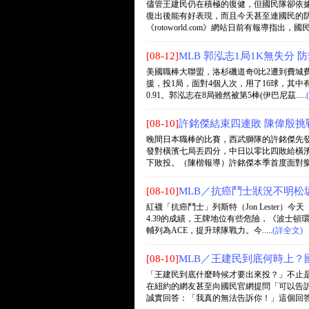
儘管王建民仍在積極的復健，但國民隊卻依
復出後能有好表現，而且今天甚至連國民的防護
《rotoworld.com》網站日前有報導指出，國民..
[08-12]
MLB 郭泓志1局1K無失分 防
美國職棒大聯盟，洛杉磯道奇0比2遭到費城
援，投1局，面對4個人次，用了16球，其中
0.91。郭泓志在8局雖然被第5棒(伊巴尼茲.....
[08-10]
許銘傑結束四連敗 陳偉殷挑
晚間日本職棒的比賽，西武獅隊的許銘傑先
發對橫濱七局丟四分，中日以零比四敗給橫
下敗投。（陳楷報導）許銘傑本季首度面對樂天，
[08-10]
MLB／抗癌鬥士狀況不明松
紅襪「抗癌鬥士」列斯特（Jon Lester
4.39的成績，王牌地位有些危險，《波士
輔列為ACE，提升球隊戰力。今.....
(詳全文)
[08-10]
MLB／王建民到底何時上？
「王建民到底什麼時候才要出來投？」不止是
在紐約的網友甚至向國民官網提問「可以告訴我
誠實回答：「我真的無法告訴你！」這個回答...