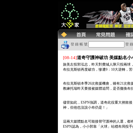
登 錄 帳 號
登 錄
[08-14]
道奇守護神破功 美媒點名小
旅美左投郭泓志，昨天對費城人隊只投兩球，
布拉克斯頓再度破功，慘遭9：10大逆轉，
布拉克斯頓本季26次救援機會，雖有21次
教練托瑞昨天賽後被媒體追問，是否撤換布
儘管如此，ESPN強調，道奇此役重大挫敗
神，但他也沒說小布仍是！」
這兩大媒體點名可能接替守護神的人選，都有
ESPN認為，小小郭靠「火球」站穩布局投