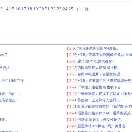
13
14
15
16
17
18
19
20
21
22
23
24
25
|
下 一 頁
[12-05]
NBA熱火烤老鷹 奪4連勝..
了..
[12-05]
MLB／洋基不愛沒關係紅雀以1年80
[12-05]
建仔回NY 投效大都會?..
火熱！..
[11-28]
西岡剛競標大戰 雙城得標..
[11-28]
參與中職選秀？郭嚴文觀望..
21.8億可行..
[11-24]
MLB／挪薪資空間？專家建議光芒換
[11-24]
「牛頭」遭撤換 徐生明下台..
奔「自由」..
[11-24]
中華棒球實力捉摸不定韓媒：像鬼一
采被搶走..
[11-21]
姜建銘、王光輝等人遭釋出..
[11-21]
軟網／南韓突喊暫停 「這招用過了啦
[11-21]
楊淑君失格事件李敖：選手也要反省
隊..
[11-16]
假球案 陳致遠：未受性招待..
[11-16]
亞運棒球/4牛抓狂 5局扣倒香港..