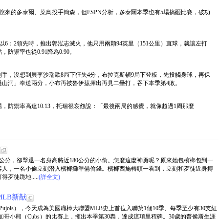
隊挖來的多泰爾、菜鳥投手簡森，但ESPN分析，多泰爾本季也有5場搞砸比賽，破功
6：2領先時，推出郭泓志滅火，他只用兩顆94英里（151公里）直球，就讓左打
禦率也從0.91降為0.90。
乎到手，沒想到貝李沙瑞歐8局下狂失4分，布拉克斯頓9局下登板，先投觸身球，再保
過山洞」奉送兩分，小布再被魯伊茲揮出再見二壘打，吞下本季第4敗。
，防禦率高達10.13，托瑞很哀怨說：「最後兩局的感覺，就像超過1周那麼
0公分，卻擊退一名身高將近180公分的小偷。怎麼這麼神勇呢？原來她包檳榔包到一
客人，一名小偷立刻潛入檳榔攤準備偷錢。檳榔西施轉頭一看到，立刻和歹徒近身搏
徒跪地.....
(詳全文)
LB新猷
ert Pujols），今天成為美國職棒大聯盟MLB史上首位入聯第1個10季、每季至少有30支紅
加哥小熊（Cubs）的比賽上，揮出本季第30轟，達成這項里程碑。30歲的普侯斯生涯