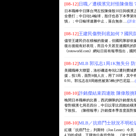
[08-12]
日職／遭橫濱完封怪陳偉殷
日本職棒中日隊台灣左投陳偉殷10日與橫濱之戰，
全壘打；中日0比4輸球，殷仔也吞下本季第
慎」；中日輸球連勝中止，落合無奈.....
(詳全
[08-12]
王建民傷勢到底如何？國民
儘管王建民仍在積極的復健，但國民隊卻依
復出後能有好表現，而且今天甚至連國民的防護
《rotoworld.com》網站日前有報導指出，國民..
[08-12]
MLB 郭泓志1局1K無失分 防
美國職棒大聯盟，洛杉磯道奇0比2遭到費城
援，投1局，面對4個人次，用了16球，其中
0.91。郭泓志在8局雖然被第5棒(伊巴尼茲.....
[08-10]
許銘傑結束四連敗 陳偉殷挑
晚間日本職棒的比賽，西武獅隊的許銘傑先
發對橫濱七局丟四分，中日以零比四敗給橫
下敗投。（陳楷報導）許銘傑本季首度面對樂天，
[08-10]
MLB／抗癌鬥士狀況不明松
紅襪「抗癌鬥士」列斯特（Jon Lester
4.39的成績，王牌地位有些危險，《波士