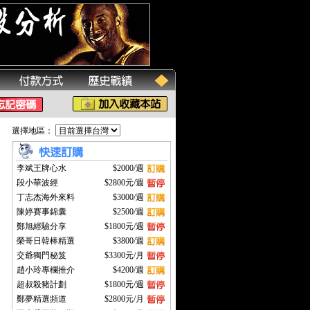
選擇地區：
李斌王牌心水
$2000/週
段小華波經
$2800元/週
丁志杰海外來料
$3000/週
陳婷賽事錦囊
$2500/週
鄭旭經驗分享
$1800元/週
榮哥日韓棒精選
$3800/週
交爺獨門秘笈
$3300元/月
趙小玲專欄推介
$4200/週
超叔殺豬計劃
$1800元/週
鄭夢精選頻道
$2800元/月