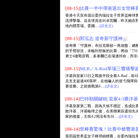
[08-15]
比賽一半中彈港退出女世棒
香港今天宣布退出委內瑞拉女子世界盃棒球賽（Women
流彈擊傷。這名球員名叫卓莞爾，昨天她在
地內體育場。委國.....
(詳全文)
[08-15]
郭泓志 道奇新守護神
道奇隊「守護神」布拉克斯頓一再崩盤，總
的手臂狀況，未輪到登板的比賽，將由「73
勇士4連戰首戰，多泰爾已在場邊待命，而非已連
[08-15]
MLB／A-Rod單場三響痛
洋基與皇家15日之戰後半段全看A-Rod，前
且支支超過400英呎，在他嚇人的巡弋飛彈與休
賽首勝。之前挑戰第6.....
(詳全文)
[08-14]
巴特勒關鍵砲 皇家4:3勝洋基
洋基皇家第二戰，因為天候不穩定，造成比賽
敗洋基，洋基輸球之後，在美聯東區還領先光芒2
家的後援，主投4.2局沒有失分.....
(詳全文)
[08-14]
世棒賽驚魂！比賽中槍響港
第四屆世界盃女子棒球錦標賽，在委內瑞拉