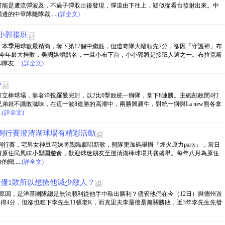
可能是遭流彈波及，不過子彈取出後發現，彈道由下往上，疑似從看台發射出來。中
中華隊隨隊裁.....
(詳全文)
小郭接班
本季用球數最精簡，奪下第17個中繼點，但道奇隊大幅領先7分，卻因「守護神」布
吞今年最大挫敗，美國媒體點名，一旦小布下台，小小郭將是接班人選之一。布拉克斯
.....
(詳全文)
步
立棒球場，靠著洋投羅曼完封，以2比0擊敗統一獅隊，拿下8連勝。主砲彭政閔4打
弟就不識敗滋味，在這一波8連勝的高潮中，兩勝興農牛，對統一獅與La new熊各拿
.
(詳全文)
牛隊例行賽澄清湖球場有精彩活動
的例行賽，宅男女神豆花妹將親臨獻唱新歌，熊隊更加碼舉辦『煙火原力party』，當日
有原住民風味小型園遊會，歡迎球迷朋友至澄清湖棒球場共襄盛舉。每年八月為原住
.....
(詳全文)
基僅1敗所以想搶他減少敵人？
ee）的原因，是洋基團隊總是無法順利從他手中敲出勝利？儘管他們在今（12日）與德州遊
、得4分，但卻也吃下李先生11張老K，而克里夫李最後是無關勝敗，近3年李先生先發