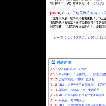
輔列為ACE，提升球隊戰力。今.....
(詳全文)
[08-10]
MLB／王建民到底何時上？
「王建民到底什麼時候才要出來投？」不止是
在紐約的網友甚至向國民官網提問「可以告訴我
誠實回答：「我真的無法告訴你！」這個回答...
1
2
3
4
5
6
7
8
9
10
11
12
上 一 頁
|
[12-05]
湖人開殺戒 終止4連敗..
[12-05]
中華職棒／「尼洛條款」不合時宜該修改
[12-05]
加盟SK飛龍？ 嘟嘟：應該會..
[11-28]
MLB／克里夫李爭奪戰ESPN：下週更
[11-28]
羅國輝、 陳鏞基 不參加中職選秀..
[11-28]
MLB／洋基與基特的解決之道美專家：4年
[11-24]
牛澄清 不會釋出泰山..
[11-24]
MLB／拒提薪資仲裁洋基放手讓基特投