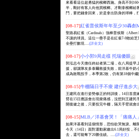
來看看這位超勇猛的檳榔西施。身高不到16
半，剛好有客人向他買檳榔。才剛拿檳榔給
鬥，要把錢拿回來，於是拿出防身的球棒，打得歹
[08-17]
紅雀普侯斯年年至少30轟創M
聖路易紅雀（Cardinals）強棒普侯斯（Alb
不讓的球員。這位一壘手是在紅雀7-9敗給芝
全壘打數現.....
(詳全文)
[08-17]
小小郭9局走樣 托瑞傻眼
郭泓志今天擔任終結者第二場，在八局提早上
援，卻讓隊友多泰爾救援失敗，前洋基牛奶小
成為敗戰投手，本季第2敗，仍有第18個中繼點進帳
[08-15]
牛棚隔日手不痠 建仔進步大
王建民在進行姿勢修正的特訓後，14日首度
臂在15日應該會出現痠痛感，沒想到王建民
開復健之後，只要投完牛棚，隔天手臂就會出現痠
[08-15]
MLB／洋基會哭！「痛痛人
如果洋基看到這個情形，恐怕欲哭無淚。離開紐約
今天（14日）面對運動家繳出6.1局好投，不
去，還可能奪下20勝佳績。.....
(詳全文)