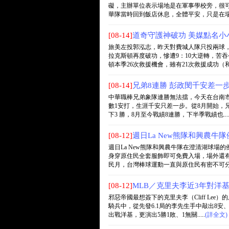
礙，主辦單位表示場地是在軍事學校旁，很
華隊當時回到飯店休息，全體平安，只是在場邊的
[08-14]
道奇守護神破功 美媒點名小
旅美左投郭泓志，昨天對費城人隊只投兩球，
拉克斯頓再度破功，慘遭9：10大逆轉，苦
頓本季26次救援機會，雖有21次救援成功（和隊友
[08-14]
兄弟8連勝 彭政閔千安差一
中華職棒兄弟象隊連勝無法擋，今天在台南市
數1安打，生涯千安只差一步。從8月開始，兄
下3 勝，8月至今戰績8連勝，下半季戰績也....
[08-12]
週日La New熊隊和興農
週日La New熊隊和興農牛隊在澄清湖球場
身穿原住民全套服飾即可免費入場，場外還
民月，台灣棒球運動一直與原住民有密不可分的關
[08-12]
MLB／克里夫李近3年對洋
邪惡帝國最想簽下的克里夫李（Cliff L
騎兵中，從先發6.1局的李先生手中敲出8安
出戰洋基，更演出5勝1敗、1無關.....
(詳全文)