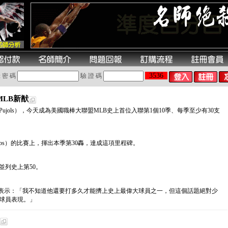
3536
 密 碼
驗 證 碼
MLB新猷
ert Pujols），今天成為美國職棒大聯盟MLB史上首位入聯第1個10季、每季至少有30支
ubs）的比賽上，揮出本季第30轟，達成這項里程碑。
並列史上第50。
mlb.com表示：「我不知道他還要打多久才能擠上史上最偉大球員之一，但這個話題絕對少
大球員表現。」