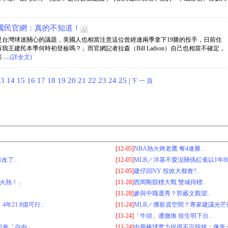
國民官網：真的不知道！
台灣球迷關心的議題，美國人也相當注意這位曾經連兩季拿下19勝的投手，日前住
王建民本季何時初登板嗎？」而官網記者拉森（Bill Ladson）自己也相當不確定，
..
(詳全文)
13
14
15
16
17
18
19
20
21
22
23
24
25
|
下 一 頁
[12-05]
NBA熱火烤老鷹 奪4連勝..
了..
[12-05]
MLB／洋基不愛沒關係紅雀以1年80
[12-05]
建仔回NY 投效大都會?..
火熱！..
[11-28]
西岡剛競標大戰 雙城得標..
[11-28]
參與中職選秀？郭嚴文觀望..
21.8億可行..
[11-24]
MLB／挪薪資空間？專家建議光芒換
[11-24]
「牛頭」遭撤換 徐生明下台..
奔「自由」..
[11-24]
中華棒球實力捉摸不定韓媒：像鬼一