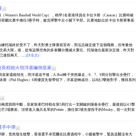
賽
's Baseball World Cup），稍早1名香港球員在卡拉卡斯（Caracas）比賽時被
對荷蘭比賽中擔任3壘手時，被流彈擊中左小腿下半部。比賽地點位於卡拉卡斯軍事基
教練托瑞終於受不了，昨天對勇士隊賽前宣布，郭泓志確定接下這個職務，但考量他
1交易大限」後，從海盜隊挖角的多泰爾分攤滅火重任。托瑞做出最新決定後，昨天對
投兩天、.....
(詳全文)
擊超長程砲火領洋基嚇倒皇家
4局皇家還能領先，而洋基追平後，A-Rod棒子突然爆走，6、7、9局分別擊出全壘打，
斯（Phil Hughes）6局優質先發帶領下，洋基逆轉成功，以8比3擊敗對手，獲得系列
兩度因雨中斷，皇家靠著巴特勒在第5局打出一支關鍵的陽春全壘打，最後就以4:3擊
場勝差。頂替進入傷兵名單的Pettitte，擔任第5號先發投手的Mosley，前一次對皇
選手中彈
舉辦，竟然發生槍擊，香港選手卓莞爾在比賽過程中，小腿被擊中，緊急送醫沒有大