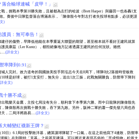
？落合輸球連喊「皮甲！」
挑戰本季第10勝失敗，且被都為左打的哈波（Brett Harper）與藤田一也各轟1支
9敗。賽後中日隊監督落合博滿表示，「陳偉殷今年對左打者失投球有點多，必須更謹
文)
防護員：無可奉告！
據建仔的傷勢，早降低他能在本季重返大聯盟的期望，甚至根本就不看好王建民就算
員康茲（Lee Kuntz），都拒絕像地方記者透露王建民的任何況狀。雖然
...
(詳全文)
禦率降到0.91
費城人完封。效力道奇的我國旅美投手郭泓志今天在8局下，球隊0比2落後時登板救
有10球是好球，被打1支安打，無失分，送出1次三振，此戰無關勝負，防禦率下降到
(詳全文)
戰十勝不成
發出戰樂天金鷹，主投七局沒有失分，順利拿下本季第六勝。而中日龍隊的陳偉殷先
濱，陳偉殷再次挑戰十勝失敗，吞下第九敗。另外，阪神二軍的蕭一傑先發六局也吞
二局洋將路易.....
(詳全文)
坂大輔變紅襪新王牌？
）今天（10日）6.1局好投擊敗洋基，總算讓球隊鬆了一口氣，在這之前他寫下4連敗，防禦率
頓環球報》在列斯特「克基」之前甚至建議，可以將近來表現不俗的「平成怪物」松坂大