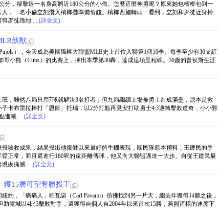
0公分，卻擊退一名身高將近180公分的小偷。怎麼這麼神勇呢？原來她包檳榔包到一
客人，一名小偷立刻潛入檳榔攤準備偷錢。檳榔西施轉頭一看到，立刻和歹徒近身搏
徒跪地.....
(詳全文)
LB新猷
ert Pujols），今天成為美國職棒大聯盟MLB史上首位入聯第1個10季、每季至少有30支紅
加哥小熊（Cubs）的比賽上，揮出本季第30轟，達成這項里程碑。30歲的普侯斯生涯
班，雖然八局只用7球就解決3名打者，但九局繼續上場被勇士造成滿壘，原本是救
子卡布雷拉棒打「恩師」托瑞，以2分打點再見安打助勇士4:3逆轉擊敗道奇，小小郭
.....
(詳全文)
練投驗收成果，結果投出他復健以來最好的牛棚表現，國民隊原本預料，王建民的手
手臂正常，而且還進行180呎的遠距離傳球，他又向大聯盟邁進一大步。自從王建民展
痛感.....
(詳全文)
」獲15勝可望奪勝投王
，「痛痛人」帕瓦諾（Carl Pavano）彷彿找到另一片天，繼去年獲得14勝之後，
但助雙城以4比3擊敗對手，還獲得自個人自2004年以來首次15勝，若照這樣的速度下