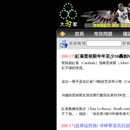
登 錄 帳 號
登 錄
[08-17]
紅雀普侯斯年年至少30轟創
聖路易紅雀（Cardinals）強棒普侯斯（Alb
紅不讓的球員。
這位一壘手是在紅雀7-9敗給芝加哥小熊（C
30歲的普侯斯生涯全壘打數現在來到396支，
紅雀教練拉魯沙（Tony La Russa）向
不了他。」他說：「他在第1個10年確有偉
[08-17]
超勇猛西施! 球棒擊退高壯賊