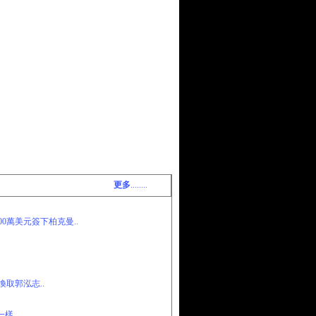
更多
........
0萬美元簽下柏克曼..
取郭泓志..
樣..