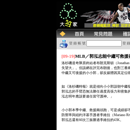
登 錄 帳 號
登 錄
[09-19]
MLB／郭泓志能中繼可救
洛杉磯道奇隊原終結者布朗克斯頓（Jonathan 
失望大」。但該網在評完布朗後，也對三番
中繼又可後援的小小郭，卻反媒體因其定位
如《洛杉磯時報》就是傾向小小郭該朝中繼
郭泓志的手臂恐無法勝任過度高張力和密集的後援出
泓志明年應該要連任當守護神。」
小小郭本季中繼、救援兩頭跑，可是成績卻不受
防禦率與紐約洋基手護者李維拉（Mariano 
郭泓志還有60次三振勝過李維拉的43K。