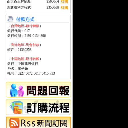
正大爺王牌絕殺
$5000/月
袁鑫勝利方程式
$3500/週
（
台灣地區-銀行轉帳
）
銀行代碼：017
銀行帳號：2191-0134-896
（
香港地區-馬會付款
）
帳戶：21330258
（
中国地区-银行转帐
）
銀行：中国建设银行
戶名：廖子扬
帐号：6227-0072-0017-0415-733