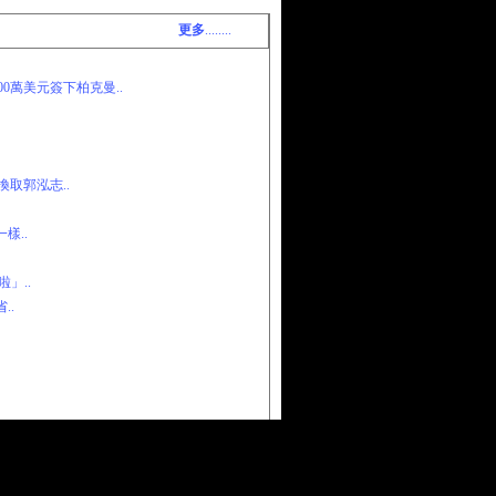
更多
........
0萬美元簽下柏克曼..
取郭泓志..
樣..
」..
..
犯所屬地區法律，由會員自行承擔責任。