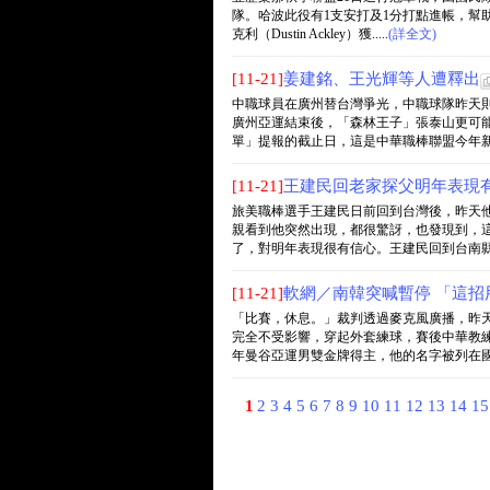
隊。哈波此役有1支安打及1分打點進帳，幫
克利（Dustin Ackley）獲.....
(詳全文)
[11-21]
姜建銘、王光輝等人遭釋出
中職球員在廣州替台灣爭光，中職球隊昨天
廣州亞運結束後，「森林王子」張泰山更可能
單」提報的截止日，這是中華職棒聯盟今年新制，
[11-21]
王建民回老家探父明年表現
旅美職棒選手王建民日前回到台灣後，昨天
親看到他突然出現，都很驚訝，也發現到，
了，對明年表現很有信心。王建民回到台南縣關廟
[11-21]
軟網／南韓突喊暫停 「這招
「比賽，休息。」裁判透過麥克風廣播，昨
完全不受影響，穿起外套練球，賽後中華教
年曼谷亞運男雙金牌得主，他的名字被列在國訓中
1
2
3
4
5
6
7
8
9
10
11
12
13
14
1