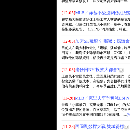
聯盟應該要修改了。洋投尼洛曾於職棒三年（1992
[12-05]
MLB／洋基不愛沒關係紅雀以
在交易大限前遭到休士頓太空人交易的柏克曼（L
資仲裁。但這位打擊表現不錯的一壘手，在
是聖路易紅雀。《ESPN》消息指出，柏克....
[12-05]
加盟SK飛龍？ 嘟嘟：應該會
目前人在義大利旅遊的「嘟嘟」潘威倫，昨
回答：「我對這支球隊印象不錯，OK啦！
網羅他的球隊資料，然後再決定是否加盟？昨天確
[12-05]
建仔回NY 投效大都會?
王建民不當國民之後，重回最熟悉的紐約，
都會急需「低成本、高報酬」先發投手的球
他有興趣的球隊之一。今年季後建仔又離開國民，
[11-28]
MLB／克里夫李爭奪戰ESP
爭奪「小李飛刀」克里夫李（Cliff Lee
位賽揚左腕的青睞。而文章寫到，除了克里
而冬季會議將在美國時間12月6日展開。.....
(
[11-28]
西岡剛競標大戰 雙城得標