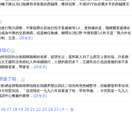
助蠍子隊以3比2險勝尋求衛冕的西貒隊，獲得冠軍，不過MVP由原屬水手的西貒隊艾
則進行戰力調整，牛隊就釋出前旅日投手姜建銘等5人，更勁爆的是，職棒圈更盛傳在
成為牛隊的交易籌碼，或是轉任教練。獅釋出2投2野 牛隊割愛5人昨天是「戰力外名
立意.....
(詳全文)
有信心
他特別回到台南縣關廟鄉的老家，探望生父，還和家人到了山西宮上香祈福，許多鄉
這次王建民沒有經紀人和保鑣隨行，人變的親切多了，王建民自己也說復健的差不多
老家，帶著老.....
(詳全文)
用過了啦」
天軟網金牌戰南韓隊拍檔在我國男雙以四比二領先時突然喊暫停，但楊勝發和李佳鴻
練方同賢笑說，「這招我在一九九八年就看過了啦，早有準備。」方同賢是一九九八
心餐廳外榮譽.....
(詳全文)
5
16
17
18
19
20
21
22
23
24
25
|
下 一 頁