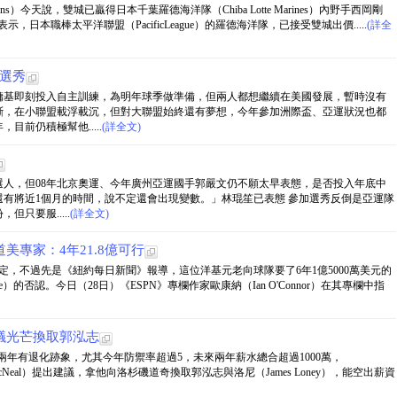
）今天說，雙城已贏得日本千葉羅德海洋隊（Chiba Lotte Marines）內野手西岡剛
聯盟表示，日本職棒太平洋聯盟（PacificLeague）的羅德海洋隊，已接受雙城出價.....
(詳全
職選秀
鏞基即刻投入自主訓練，為明年球季做準備，但兩人都想繼續在美國發展，暫時沒有
斷，在小聯盟載浮載沉，但對大聯盟始終還有夢想，今年參加洲際盃、亞運狀況也都
前仍積極幫他.....
(詳全文)
人，但08年北京奧運、今年廣州亞運國手郭嚴文仍不願太早表態，是否投入年底中
有將近1個月的時間，說不定還會出現變數。」林琨笙已表態 參加選秀反倒是亞運隊
只要服.....
(詳全文)
美專家：4年21.8億可行
碼還沒談定，不過先是《紐約每日新聞》報導，這位洋基元老向球隊要了6年1億5000萬美元的
e）的否認。今日（28日）《ESPN》專欄作家歐康納（Ian O'Connor）在其專欄中指
議光芒換取郭泓志
s）近兩年有退化跡象，尤其今年防禦率超過5，未來兩年薪水總合超過1000萬，
an McNeal）提出建議，拿他向洛杉磯道奇換取郭泓志與洛尼（James Loney），能空出薪資