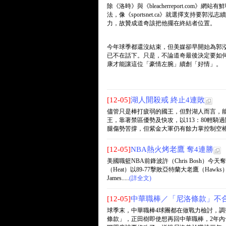
除《洛時》與《bleacherreport.c
法，像《sportsnet.ca》就選擇支持
力，故贊成道奇該把他擺在終結者位置。
今年球季都還沒結束，但美媒卻早開始為郭
已不在話下。只是，不論道奇最後決定要如
康才能讓這位「豪情左腕」續創「好情」。
[12-05]
湖人開殺戒 終止4連敗
儘管只是棒打疲弱的國王，但對湖人而言，
王，靠著禁區優勢及快攻，以113：80輕騎過
腿傷勢苦撐，但紫金大軍仍有餘力掌控制空權，.
[12-05]
NBA熱火烤老鷹 奪4連勝
美國職籃NBA前鋒波許（Chris Bosh）今
（Heat）以89-77擊敗亞特蘭大老鷹（Haw
James.....
(詳全文)
[12-05]
中華職棒／「尼洛條款」不
球季末，中華職棒4球團都在做戰力檢討，
條款」，正田樹即使想再回中華職棒，2年內