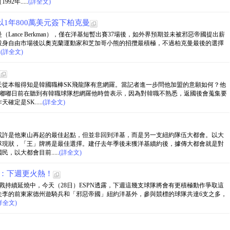
年.....
(詳全文)
1年800萬美元簽下柏克曼
ance Berkman），僅在洋基短暫出賽37場後，如外界預期並未被邪惡帝國提出薪
投身自由市場後以奧克蘭運動家和芝加哥小熊的招攬最積極，不過柏克曼最後的選擇
.
(詳全文)
天從本報得知是韓國職棒SK飛龍隊有意網羅。當記者進一步問他加盟的意願如何？他
」嘟嘟日前在聽到有韓職球隊想網羅他時曾表示，因為對韓職不熟悉，返國後會蒐集要
定是SK.....
(詳全文)
或許是他東山再起的最佳起點，但並非回到洋基，而是另一支紐約隊伍大都會。以大
隊現狀，「王」牌將是最佳選擇。建仔去年季後未獲洋基續約後，據傳大都會就是對
以大都會目前.....
(詳全文)
N：下週更火熱！
）的大戰持續延燒中，今天（28日）ESPN透露，下週這幾支球隊將會有更積極動作爭取這
夫李的前東家德州遊騎兵和「邪惡帝國」紐約洋基外，參與競標的球隊共達6支之多，
詳全文)