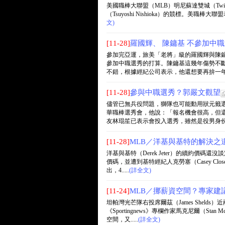
美國職棒大聯盟（MLB）明尼蘇達雙城（Twins
（Tsuyoshi Nishioka）的競標。美職棒大
文)
[11-28]
羅國輝、 陳鏞基 不參加中
參加完亞運，旅美「老將」級的羅國輝與陳
參加中職選秀的打算。陳鏞基這幾年傷勢不
不錯，根據經紀公司表示，他還想要再拚一年，目
[11-28]
參與中職選秀？郭嚴文觀望
儘管已無兵役問題，獅隊也可能動用狀元籤選
華職棒選秀會，他說：「報名機會很高，但還
友林琨笙已表示會投入選秀，雖然是役男身份，但
[11-28]
MLB／洋基與基特的解決之道
洋基與基特（Derek Jeter）的續約價
價碼，並遭到基特經紀人克勞塞（Casey Clos
出，4.....
(詳全文)
[11-24]
MLB／挪薪資空間？專家建
坦帕灣光芒隊右投席爾茲（James Sheld
《Sportingnews》專欄作家馬克尼爾（St
空間，又.....
(詳全文)