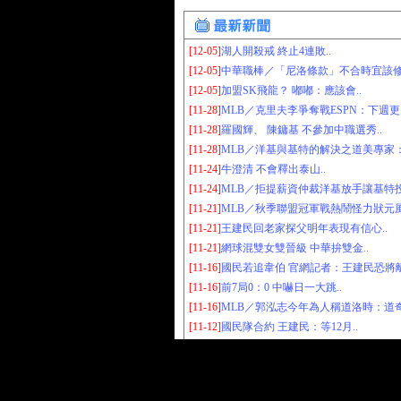
[12-05]
湖人開殺戒 終止4連敗..
[12-05]
中華職棒／「尼洛條款」不合時宜該修改
[12-05]
加盟SK飛龍？ 嘟嘟：應該會..
[11-28]
MLB／克里夫李爭奪戰ESPN：下週更
[11-28]
羅國輝、 陳鏞基 不參加中職選秀..
[11-28]
MLB／洋基與基特的解決之道美專家：4年
[11-24]
牛澄清 不會釋出泰山..
[11-24]
MLB／拒提薪資仲裁洋基放手讓基特投
[11-21]
MLB／秋季聯盟冠軍戰熱鬧怪力狀元風
[11-21]
王建民回老家探父明年表現有信心..
[11-21]
網球混雙女雙晉級 中華拚雙金..
[11-16]
國民若追韋伯 官網記者：王建民恐將離
[11-16]
前7局0：0 中嚇日一大跳..
[11-16]
MLB／郭泓志今年為人稱道洛時：道奇
[11-12]
國民隊合約 王建民：等12月..
本網資訊僅供體育愛好者瀏覽，作為體育彩票研
Copyright © 2006 by
(大玩家运动网)
All rights re