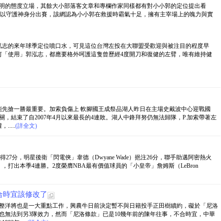
om》網站有鮮明的態度立場，其餘大小部落客文章和專欄作家同樣都有對小小郭的定位提出看
要郭泓志續以守護神身分出賽，該網認為小小郭在救援時霸氣十足，擁有主宰場上的魄力與實
泓志的來年球季定位噴口水，可見這位台灣左投在大聯盟受歡迎與被注目的程度早
何「使用」郭泓志，都應要格外呵護這隻曾歷經4度開刀和復健的左臂，唯有維持健
能先搶一勝最重要。加索負傷上 軟腳國王成祭品湖人昨日在主場史戴波中心迎戰國
關，結束了自2007年4月以來最長的4連敗。湖人中鋒拜努仍無法歸隊，P.加索帶著左
....
(詳全文)
天奪得27分，明星後衛「閃電俠」韋德（Dwyane Wade）挹注26分，聯手助邁阿密熱火
ks），打出本季4連勝。2度榮膺NBA最有價值球員的「小皇帝」詹姆斯（LeBron
合時宜該修改了
調整洋將也是一大重點工作，興農牛日前決定暫不與日籍投手正田樹續約，礙於「尼洛
也無法到另3隊效力，然而「尼洛條款」已是10幾年前的陳年往事，不合時宜，中華