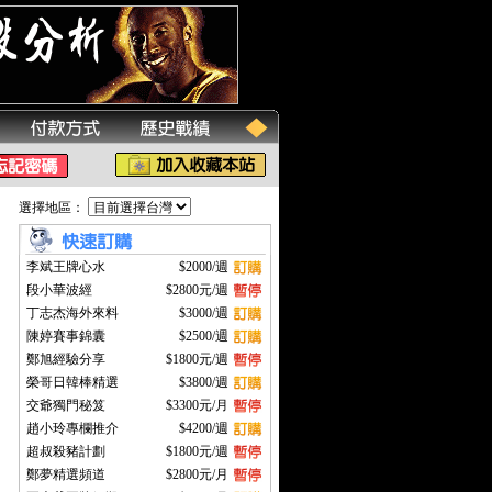
選擇地區：
李斌王牌心水
$2000/週
段小華波經
$2800元/週
丁志杰海外來料
$3000/週
陳婷賽事錦囊
$2500/週
鄭旭經驗分享
$1800元/週
榮哥日韓棒精選
$3800/週
交爺獨門秘笈
$3300元/月
趙小玲專欄推介
$4200/週
超叔殺豬計劃
$1800元/週
鄭夢精選頻道
$2800元/月