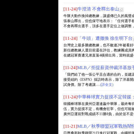
[11-24]
牛澄清 不會釋出泰山
牛隊大動作換掉總教練，讓盛傳已久的風聲
張泰山釋出，但也保守地表示：「任何選手
不會再釋出選手，頂多在選手定位上做調整，而外
[11-24]
「牛頭」遭撤換 徐生明下台
台灣史上最多勝總教練，也不敵連2年被看
新任總教練人選目前還在評估，教練團成員
在總冠軍賽遭兄弟直落4橫掃出局，當時就盛傳徐
[11-24]
MLB／拒提薪資仲裁洋基放
「我們給了他一張公平且合適的合約，並建議他可
接受紐約《ESPN》採訪時表示，除了洋基開給基
試身價。除了考慮讓.....
(詳全文)
[11-24]
中華棒球實力捉摸不定韓媒
韓國棒球隊在廣州亞運連贏中華隊，最終奪
伍，實力捉摸不定，有機會狂宰，但也可能被
廣州亞運前對戰成績不11勝8負，由於並不是每次
[11-21]
MLB／秋季聯盟冠軍戰熱鬧
亞歷桑那秋季聯盟21日進行冠軍戰，由國民隊「