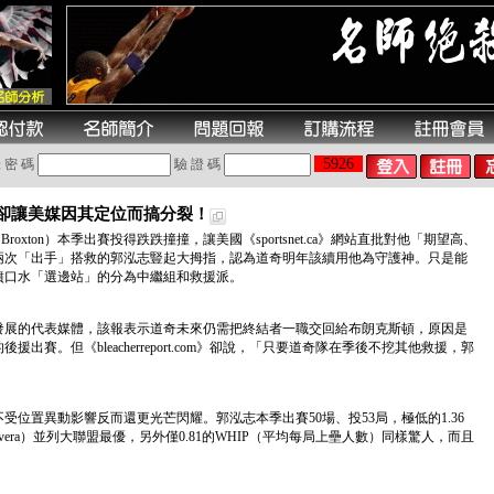
5926
 密 碼
驗 證 碼
援卻讓美媒因其定位而搞分裂！
Broxton）本季出賽投得跌跌撞撞，讓美國《sportsnet.ca》網站直批對他「期望高、
兩次「出手」搭救的郭泓志豎起大拇指，認為道奇明年該續用他為守護神。只是能
噴口水「選邊站」的分為中繼組和救援派。
發展的代表媒體，該報表示道奇未來仍需把終結者一職交回給布朗克斯頓，原因是
賽。但《bleacherreport.com》卻說，「只要道奇隊在季後不挖其他救援，郭
位置異動影響反而還更光芒閃耀。郭泓志本季出賽50場、投53局，極低的1.36
Rivera）並列大聯盟最優，另外僅0.81的WHIP（平均每局上壘人數）同樣驚人，而且