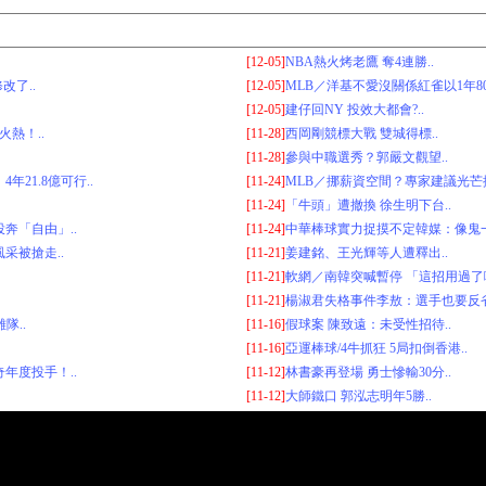
[12-05]
NBA熱火烤老鷹 奪4連勝..
了..
[12-05]
MLB／洋基不愛沒關係紅雀以1年80
[12-05]
建仔回NY 投效大都會?..
火熱！..
[11-28]
西岡剛競標大戰 雙城得標..
[11-28]
參與中職選秀？郭嚴文觀望..
21.8億可行..
[11-24]
MLB／挪薪資空間？專家建議光芒換
[11-24]
「牛頭」遭撤換 徐生明下台..
奔「自由」..
[11-24]
中華棒球實力捉摸不定韓媒：像鬼一
采被搶走..
[11-21]
姜建銘、王光輝等人遭釋出..
[11-21]
軟網／南韓突喊暫停 「這招用過了啦
[11-21]
楊淑君失格事件李敖：選手也要反省
隊..
[11-16]
假球案 陳致遠：未受性招待..
[11-16]
亞運棒球/4牛抓狂 5局扣倒香港..
年度投手！..
[11-12]
林書豪再登場 勇士慘輸30分..
[11-12]
大師鐵口 郭泓志明年5勝..
究及CCTV5台有獎競賽參考，會員須留意所在地區相關法律，在任何情況下引致觸
served