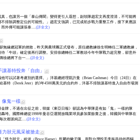
成真，也讓另一個「泰山傳聞」變得更引人遐想，副領隊趙宏文再度澄清，不可能將
都不排除調整定位的可能性。」趙宏文強調，已完成初步戰力重整工作，接下來應該
傳可能讓張泰.....
(詳全文)
好卻無緣總冠軍的挫敗，昨天興農球團正式發布，原任總教練徐生明轉任二軍總教練，
將待「牛頭」確定後再行調整。安排徐總轉任二軍教頭今年牛隊戰力超完整，卻意外
總將下台一.....
(詳全文)
手讓基特投奔「自由」
以試著考慮別的選擇。」洋基總經理凱許曼（Brian Cashman）今日（24日）在
特（Derek Jeter）的3年4500萬美元的合約外，洋基不排除讓基特進入自由市場測
：像鬼一樣
得金牌，不過在出征之前，韓媒《東亞日報》卻認為中華隊是有如「鬼」一樣的隊
轟垮。國際棒總從1998年曼谷亞運開放職業球員參加業餘賽之後，韓國與中華隊在
都派純正.....
(詳全文)
怪力狀元風采被搶走
怪力狀元」哈波（Bryce Harper）所屬的蠍子隊，面對台灣投手李振昌待的西貒