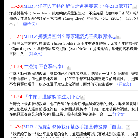
[11-28]
MLB／洋基與基特的解決之道美專家：4年21.8億可行
洋基與基特（Derek Jeter）的續約價碼還沒談定，不過先是《紐約每日新聞》
價碼，並遭到基特經紀人克勞塞（Casey Close）的否認。今日（28日）《ESPN》
出，4.....
(詳全文)
[11-24]
MLB／挪薪資空間？專家建議光芒換取郭泓志
坦帕灣光芒隊右投席爾茲（James Shelds）近兩年有退化跡象，尤其今年防禦
《Sportingnews》專欄作家馬克尼爾（Stan McNeal）提出建議，拿他向洛杉
空間，又.....
(詳全文)
[11-24]
牛澄清 不會釋出泰山
牛隊大動作換掉總教練，讓盛傳已久的風聲成真，也讓另一個「泰山傳聞」變
張泰山釋出，但也保守地表示：「任何選手都不排除調整定位的可能性。」趙
不會再釋出選手，頂多在選手定位上做調整，而外傳可能讓張泰.....
(詳全文)
[11-24]
「牛頭」遭撤換 徐生明下台
台灣史上最多勝總教練，也不敵連2年被看好卻無緣總冠軍的挫敗，昨天興農球
新任總教練人選目前還在評估，教練團成員將待「牛頭」確定後再行調整。安
在總冠軍賽遭兄弟直落4橫掃出局，當時就盛傳徐總將下台一.....
(詳全文)
[11-24]
MLB／拒提薪資仲裁洋基放手讓基特投奔「自由」
「我們給了他一張公平且合適的合約，並建議他可以試著考慮別的選擇。」洋基總經理凱