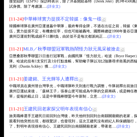
接受紐約《ESPN》採訪時表示，除了洋基開給基特（Derek Jeter）的3年4
試身價。除了考慮讓.....
(詳全文)
[11-24]
中華棒球實力捉摸不定韓媒：像鬼一樣
韓國棒球隊在廣州亞運連贏中華隊，最終奪得金牌，不過在出征之前，韓媒《
伍，實力捉摸不定，有機會狂宰，但也可能被轟垮。國際棒總從1998年曼谷亞
廣州亞運前對戰成績不11勝8負，由於並不是每次都派純正.....
(詳全文)
[11-21]
MLB／秋季聯盟冠軍戰熱鬧怪力狀元風采被搶走
亞歷桑那秋季聯盟21日進行冠軍戰，由國民隊「怪力狀元」哈波（Bryce Har
隊。哈波此役有1支安打及1分打點進帳，幫助蠍子隊以3比2險勝尋求衛冕的西
克利（Dustin Ackley）獲.....
(詳全文)
[11-21]
姜建銘、王光輝等人遭釋出
中職球員在廣州替台灣爭光，中職球隊昨天則進行戰力調整，牛隊就釋出前旅日
廣州亞運結束後，「森林王子」張泰山更可能成為牛隊的交易籌碼，或是轉任教練
單」提報的截止日，這是中華職棒聯盟今年新制，立意.....
(詳全文)
[11-21]
王建民回老家探父明年表現有信心
旅美職棒選手王建民日前回到台灣後，昨天他特別回到台南縣關廟鄉的老家，
親看到他突然出現，都很驚訝，也發現到，這次王建民沒有經紀人和保鑣隨行
了，對明年表現很有信心。王建民回到台南縣關廟老家，帶著老.....
(詳全文)