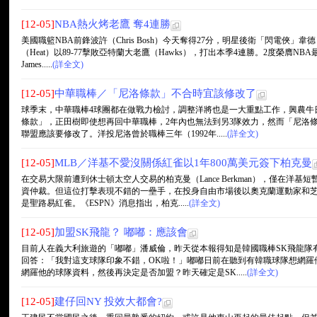
[12-05]
NBA熱火烤老鷹 奪4連勝
美國職籃NBA前鋒波許（Chris Bosh）今天奪得27分，明星後衛「閃電俠」韋德（
（Heat）以89-77擊敗亞特蘭大老鷹（Hawks），打出本季4連勝。2度榮膺NB
James.....
(詳全文)
[12-05]
中華職棒／「尼洛條款」不合時宜該修改了
球季末，中華職棒4球團都在做戰力檢討，調整洋將也是一大重點工作，興農牛
條款」，正田樹即使想再回中華職棒，2年內也無法到另3隊效力，然而「尼洛條
聯盟應該要修改了。洋投尼洛曾於職棒三年（1992年.....
(詳全文)
[12-05]
MLB／洋基不愛沒關係紅雀以1年800萬美元簽下柏克曼
在交易大限前遭到休士頓太空人交易的柏克曼（Lance Berkman），僅在洋
資仲裁。但這位打擊表現不錯的一壘手，在投身自由市場後以奧克蘭運動家和
是聖路易紅雀。《ESPN》消息指出，柏克.....
(詳全文)
[12-05]
加盟SK飛龍？ 嘟嘟：應該會
目前人在義大利旅遊的「嘟嘟」潘威倫，昨天從本報得知是韓國職棒SK飛龍隊
回答：「我對這支球隊印象不錯，OK啦！」嘟嘟日前在聽到有韓職球隊想網羅
網羅他的球隊資料，然後再決定是否加盟？昨天確定是SK.....
(詳全文)
[12-05]
建仔回NY 投效大都會?