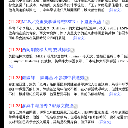
王建民不當國民之後，重回最熟悉的紐約，或許是他東山再起的最佳起點，但
都會急需「低成本、高報酬」先發投手的球隊現狀，「王」牌將是最佳選擇。
他有興趣的球隊之一。今年季後建仔又離開國民，以大都會目前.....
(詳全文)
[11-28]
MLB／克里夫李爭奪戰ESPN：下週更火熱！
爭奪「小李飛刀」克里夫李（Cliff Lee）的大戰持續延燒中，今天（28日）
位賽揚左腕的青睞。而文章寫到，除了克里夫李的前東家德州遊騎兵和「邪惡帝
而冬季會議將在美國時間12月6日展開。.....
(詳全文)
[11-28]
西岡剛競標大戰 雙城得標
美國職棒大聯盟（MLB）明尼蘇達雙城（Twins）今天說，雙城已贏得日本千葉羅德海洋隊
（Tsuyoshi Nishioka）的競標。美職棒大聯盟表示，日本職棒太平洋聯盟（Pacifi
文)
[11-28]
羅國輝、 陳鏞基 不參加中職選秀
參加完亞運，旅美「老將」級的羅國輝與陳鏞基即刻投入自主訓練，為明年球
參加中職選秀的打算。陳鏞基這幾年傷勢不斷，在小聯盟載浮載沉，但對大聯
不錯，根據經紀公司表示，他還想要再拚一年，目前仍積極幫他.....
(詳全文)
[11-28]
參與中職選秀？郭嚴文觀望
儘管已無兵役問題，獅隊也可能動用狀元籤選人，但08年北京奧運、今年廣州
華職棒選秀會，他說：「報名機會很高，但還有將近1個月的時間，說不定還會
友林琨笙已表示會投入選秀，雖然是役男身份，但只要服.....
(詳全文)