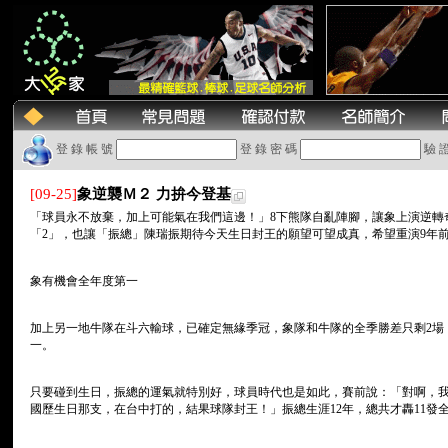
登 錄 帳 號
登 錄 密 碼
驗 
[09-25]
象逆襲Ｍ２ 力拚今登基
「球員永不放棄，加上可能氣在我們這邊！」8下熊隊自亂陣腳，讓象上演逆轉
「2」，也讓「振總」陳瑞振期待今天生日封王的願望可望成真，希望重演9年前
象有機會全年度第一
加上另一地牛隊在斗六輸球，已確定無緣季冠，象隊和牛隊的全季勝差只剩2場
一。
只要碰到生日，振總的運氣就特別好，球員時代也是如此，賽前說：「對啊，我
國歷生日那支，在台中打的，結果球隊封王！」振總生涯12年，總共才轟11發全