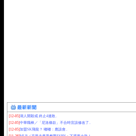
[12-05]
湖人開殺戒 終止4連敗..
[12-05]
中華職棒／「尼洛條款」不合時宜該修改了..
[12-05]
加盟SK飛龍？ 嘟嘟：應該會..