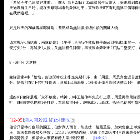
「希望今年也這麼好運啦。」前天（9月23日）35歲國曆生日當天，振總看到
天過農曆生日時，能在天母球場看到象隊封王，直到昨天8下看到熊隊回傳球砸
在我們這裡。」
只是昨天的26歲壽星郭健瑜，差點成為無法讓振總如願的關鍵人物。
原本戰至6局結束，兩隊仍是1：1平手，但第2任救援投手顏政財投成1出局一
安打失2分，再解決1人後，又無法穩住陣腳，再被陳金鋒敲出2打點二壘安打，
8下灌4分 大逆轉
象隊當家4棒「恰恰」彭政閔昨役未排進先發打序，由「周董」周思齊生涯首度擔
分。恰恰則在7下代打獲保送，形成1出局滿壘，1棒張正偉再靠保送擠回1分，形
還好8下象隊展現「永不放棄」精神，3棒王勝偉率先安打上壘，周董再靠熊隊
打，8棒陳智弘也補1分打點，單局猛灌4分，逆轉成6：5贏球。恰恰也仍居打
[12-05]
湖人開殺戒 終止4連敗
儘管只是棒打疲弱的國王，但對湖人而言，能先搶一勝最重要。加索負傷上 軟
王，靠著禁區優勢及快攻，以113：80輕騎過關，結束了自2007年4月以來最長
腿傷勢苦撐，但紫金大軍仍有餘力掌控制空權，.....
(詳全文)