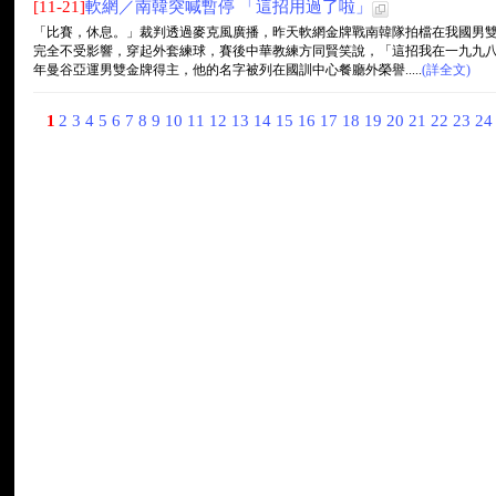
[11-21]
軟網／南韓突喊暫停 「這招用過了啦」
「比賽，休息。」裁判透過麥克風廣播，昨天軟網金牌戰南韓隊拍檔在我國男
完全不受影響，穿起外套練球，賽後中華教練方同賢笑說，「這招我在一九九
年曼谷亞運男雙金牌得主，他的名字被列在國訓中心餐廳外榮譽.....
(詳全文)
1
2
3
4
5
6
7
8
9
10
11
12
13
14
15
16
17
18
19
20
21
22
23
2